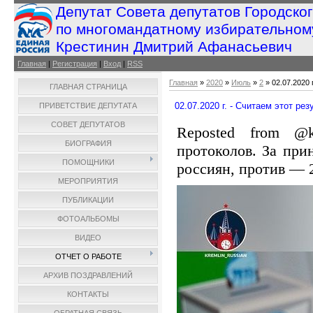
Депутат Совета депутатов Городско
по многомандатному избирательном
Крестинин Дмитрий Афанасьевич
Главная
|
Регистрация
|
Вход
|
RSS
Главная
»
2020
»
Июль
»
2
» 02.07.2020 
ГЛАВНАЯ СТРАНИЦА
02.07.2020 г. - Считаем этот ре
ПРИВЕТСТВИЕ ДЕПУТАТА
СОВЕТ ДЕПУТАТОВ
Reposted from @k
БИОГРАФИЯ
протоколов. За при
ПОМОЩНИКИ
россиян, против — 
МЕРОПРИЯТИЯ
ПУБЛИКАЦИИ
ФОТОАЛЬБОМЫ
ВИДЕО
ОТЧЕТ О РАБОТЕ
АРХИВ ПОЗДРАВЛЕНИЙ
КОНТАКТЫ