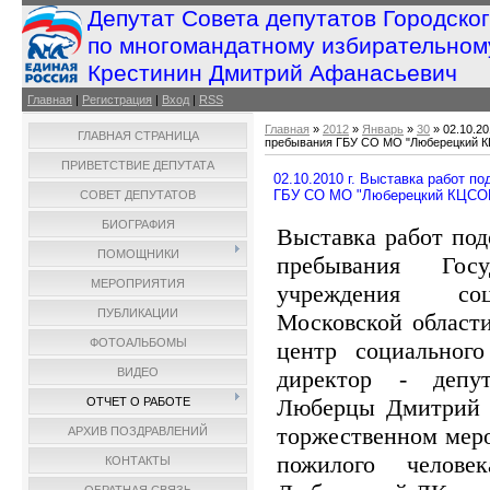
Депутат Совета депутатов Городско
по многомандатному избирательном
Крестинин Дмитрий Афанасьевич
Главная
|
Регистрация
|
Вход
|
RSS
Главная
»
2012
»
Январь
»
30
» 02.10.20
ГЛАВНАЯ СТРАНИЦА
пребывания ГБУ СО МО "Люберецкий 
ПРИВЕТСТВИЕ ДЕПУТАТА
02.10.2010 г. Выставка работ п
ГБУ СО МО "Люберецкий КЦСО
СОВЕТ ДЕПУТАТОВ
БИОГРАФИЯ
Выставка работ под
ПОМОЩНИКИ
пребывания Госу
МЕРОПРИЯТИЯ
учреждения соц
ПУБЛИКАЦИИ
Московской област
ФОТОАЛЬБОМЫ
центр социального
директор - депут
ВИДЕО
Люберцы Дмитрий 
ОТЧЕТ О РАБОТЕ
торжественном мер
АРХИВ ПОЗДРАВЛЕНИЙ
пожилого челове
КОНТАКТЫ