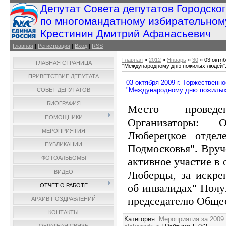
Депутат Совета депутатов Городско
по многомандатному избирательном
Крестинин Дмитрий Афанасьевич
Главная
|
Регистрация
|
Вход
|
RSS
Главная
»
2012
»
Январь
»
30
» 03 октя
ГЛАВНАЯ СТРАНИЦА
"Международному дню пожилых людей"
ПРИВЕТСТВИЕ ДЕПУТАТА
03 октября 2009 г. Торжественн
"Международному дню пожилых
СОВЕТ ДЕПУТАТОВ
БИОГРАФИЯ
Место провед
ПОМОЩНИКИ
Организаторы:
МЕРОПРИЯТИЯ
Люберецкое отдел
ПУБЛИКАЦИИ
Подмосковья". Вруч
ФОТОАЛЬБОМЫ
активное участие в
Люберцы, за искре
ВИДЕО
об инвалидах" Полу
ОТЧЕТ О РАБОТЕ
председателю Обще
АРХИВ ПОЗДРАВЛЕНИЙ
КОНТАКТЫ
Категория
:
Мероприятия за 2009