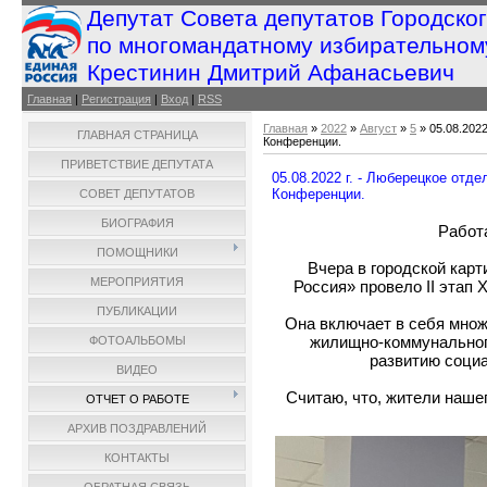
Депутат Совета депутатов Городско
по многомандатному избирательном
Крестинин Дмитрий Афанасьевич
Главная
|
Регистрация
|
Вход
|
RSS
Главная
»
2022
»
Август
»
5
» 05.08.2022
ГЛАВНАЯ СТРАНИЦА
Конференции.
ПРИВЕТСТВИЕ ДЕПУТАТА
05.08.2022 г. - Люберецкое отд
Конференции.
СОВЕТ ДЕПУТАТОВ
БИОГРАФИЯ
Работа
ПОМОЩНИКИ
Вчера в городской кар
МЕРОПРИЯТИЯ
Россия» провело II этап
ПУБЛИКАЦИИ
Она включает в себя мно
жилищно-коммунальног
ФОТОАЛЬБОМЫ
развитию социа
ВИДЕО
Считаю, что, жители наше
ОТЧЕТ О РАБОТЕ
АРХИВ ПОЗДРАВЛЕНИЙ
КОНТАКТЫ