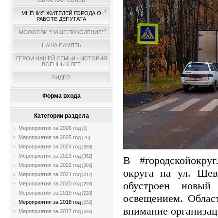
ОБРАТНАЯ СВЯЗЬ
МНЕНИЯ ЖИТЕЛЕЙ ГОРОДА О
РАБОТЕ ДЕПУТАТА
МОООСВИ "НАШЕ ПОКОЛЕНИЕ"
НАША ПАМЯТЬ
ГЕРОИ НАШЕЙ СЕМЬИ - ИСТОРИЯ
ВОЕННЫХ ЛЕТ
ВИДЕО
Форма входа
Категории раздела
Мероприятия за 2026 год
[0]
Мероприятия за 2025 год
[76]
Мероприятия за 2024 год
[389]
Мероприятия за 2023 год
[362]
В #городскойокру
Мероприятия за 2022 год
[303]
округа на ул. Шев
Мероприятия за 2021 год
[217]
обустроен новый
Мероприятия за 2020 год
[293]
Мероприятия за 2019 год
[220]
освещением. Облас
Мероприятия за 2018 год
[252]
внимание организац
Мероприятия за 2017 год
[232]