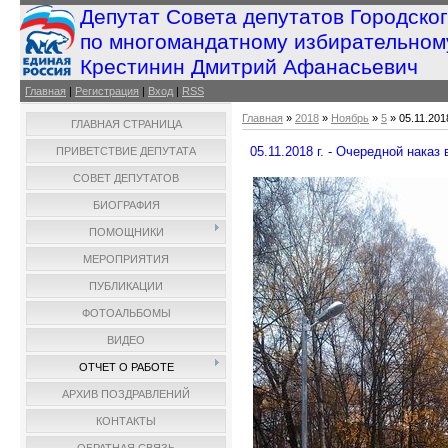
Депутат Совета депутатов Городско
по многомандатному избирательном
Крестинин Дмитрий Афанасьевич
Главная
|
Регистрация
|
Вход
|
RSS
Главная
»
2018
»
Ноябрь
»
5
» 05.11.201
ГЛАВНАЯ СТРАНИЦА
05.11.2018 г. - Очередной наказ
ПРИВЕТСТВИЕ ДЕПУТАТА
СОВЕТ ДЕПУТАТОВ
БИОГРАФИЯ
ПОМОЩНИКИ
МЕРОПРИЯТИЯ
ПУБЛИКАЦИИ
ФОТОАЛЬБОМЫ
ВИДЕО
ОТЧЕТ О РАБОТЕ
АРХИВ ПОЗДРАВЛЕНИЙ
КОНТАКТЫ