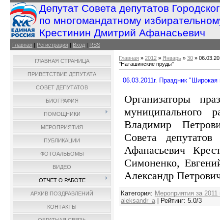
Депутат Совета депутатов Городско
по многомандатному избирательном
Крестинин Дмитрий Афанасьевич
Главная
|
Регистрация
|
Вход
|
RSS
Главная
»
2012
»
Январь
»
30
» 06.03.20
ГЛАВНАЯ СТРАНИЦА
"Наташинские пруды"
ПРИВЕТСТВИЕ ДЕПУТАТА
06.03.2011г. Праздник "Широкая
СОВЕТ ДЕПУТАТОВ
Организаторы пра
БИОГРАФИЯ
муниципального 
ПОМОЩНИКИ
Владимир Петров
МЕРОПРИЯТИЯ
Совета депутатов
ПУБЛИКАЦИИ
Афанасьевич Крес
ФОТОАЛЬБОМЫ
Симоненко, Евгени
ВИДЕО
Александр Петрови
ОТЧЕТ О РАБОТЕ
Категория
:
Мероприятия за 2011 
АРХИВ ПОЗДРАВЛЕНИЙ
aleksandr_a
|
Рейтинг
:
5.0
/
3
КОНТАКТЫ