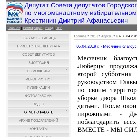
Депутат Совета депутатов Городско
по многомандатному избирательном
Крестинин Дмитрий Афанасьевич
Главная
|
Регистрация
|
Вход
|
RSS
Главная
»
2019
»
Апрель
»
6
» 06.04.201
ГЛАВНАЯ СТРАНИЦА
06.04.2019 г. - Месячник благо
ПРИВЕТСТВИЕ ДЕПУТАТА
СОВЕТ ДЕПУТАТОВ
Месячник благоус
БИОГРАФИЯ
Люберцы продолжа
ПОМОЩНИКИ
второй субботник 
МЕРОПРИЯТИЯ
руководством Глав
ПУБЛИКАЦИИ
по своим территор
уборке двора Школ
ФОТОАЛЬБОМЫ
детьми. После окон
ВИДЕО
пирожными - Дм
ОТЧЕТ О РАБОТЕ
поблагодарить все
АРХИВ ПОЗДРАВЛЕНИЙ
ВМЕСТЕ - МЫ СИЛ
КОНТАКТЫ