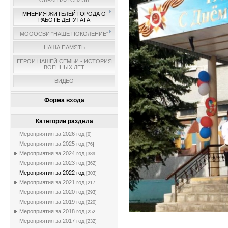
ОБРАТНАЯ СВЯЗЬ
МНЕНИЯ ЖИТЕЛЕЙ ГОРОДА О
РАБОТЕ ДЕПУТАТА
МОООСВИ "НАШЕ ПОКОЛЕНИЕ"
НАША ПАМЯТЬ
ГЕРОИ НАШЕЙ СЕМЬИ - ИСТОРИЯ
ВОЕННЫХ ЛЕТ
ВИДЕО
Форма входа
Категории раздела
Мероприятия за 2026 год
[0]
Мероприятия за 2025 год
[76]
Мероприятия за 2024 год
[389]
Мероприятия за 2023 год
[362]
Мероприятия за 2022 год
[303]
Мероприятия за 2021 год
[217]
Мероприятия за 2020 год
[293]
Мероприятия за 2019 год
[220]
Мероприятия за 2018 год
[252]
Мероприятия за 2017 год
[232]