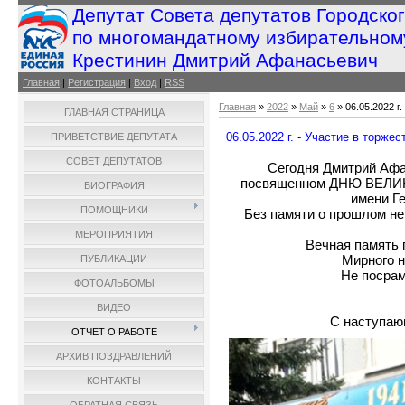
Депутат Совета депутатов Городско
по многомандатному избирательном
Крестинин Дмитрий Афанасьевич
Главная
|
Регистрация
|
Вход
|
RSS
Главная
»
2022
»
Май
»
6
» 06.05.2022 г
ГЛАВНАЯ СТРАНИЦА
06.05.2022 г. - Участие в торже
ПРИВЕТСТВИЕ ДЕПУТАТА
СОВЕТ ДЕПУТАТОВ
Сегодня Дмитрий Афа
посвященном ДНЮ ВЕЛИК
БИОГРАФИЯ
имени Г
ПОМОЩНИКИ
Без памяти о прошлом не
МЕРОПРИЯТИЯ
Вечная память 
Мирного н
ПУБЛИКАЦИИ
Не посрам
ФОТОАЛЬБОМЫ
ВИДЕО
С наступа
ОТЧЕТ О РАБОТЕ
АРХИВ ПОЗДРАВЛЕНИЙ
КОНТАКТЫ