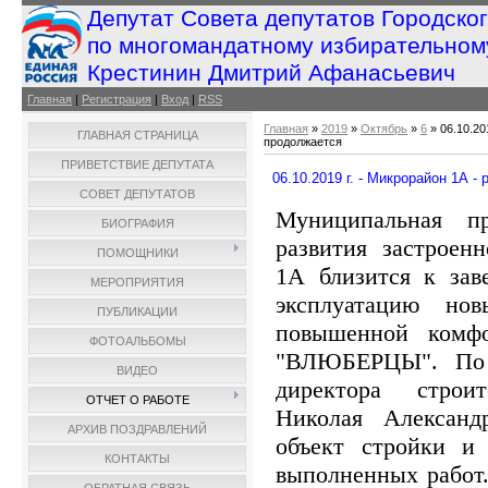
Депутат Совета депутатов Городско
по многомандатному избирательном
Крестинин Дмитрий Афанасьевич
Главная
|
Регистрация
|
Вход
|
RSS
Главная
»
2019
»
Октябрь
»
6
» 06.10.20
ГЛАВНАЯ СТРАНИЦА
продолжается
ПРИВЕТСТВИЕ ДЕПУТАТА
06.10.2019 г. - Микрорайон 1А 
СОВЕТ ДЕПУТАТОВ
Муниципальная п
БИОГРАФИЯ
развития застроен
ПОМОЩНИКИ
1А близится к зав
МЕРОПРИЯТИЯ
эксплуатацию но
ПУБЛИКАЦИИ
повышенной комфо
ФОТОАЛЬБОМЫ
"ВЛЮБЕРЦЫ". По 
ВИДЕО
директора строи
ОТЧЕТ О РАБОТЕ
Николая Александ
АРХИВ ПОЗДРАВЛЕНИЙ
объект стройки и 
КОНТАКТЫ
выполненных работ