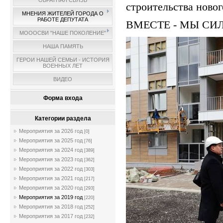
ОБРАТНАЯ СВЯЗЬ
строительства новог
МНЕНИЯ ЖИТЕЛЕЙ ГОРОДА О
РАБОТЕ ДЕПУТАТА
ВМЕСТЕ - МЫ СИ
МОООСВИ "НАШЕ ПОКОЛЕНИЕ"
НАША ПАМЯТЬ
ГЕРОИ НАШЕЙ СЕМЬИ - ИСТОРИЯ
ВОЕННЫХ ЛЕТ
ВИДЕО
Форма входа
Категории раздела
Мероприятия за 2026 год
[0]
Мероприятия за 2025 год
[76]
Мероприятия за 2024 год
[389]
Мероприятия за 2023 год
[362]
Мероприятия за 2022 год
[303]
Мероприятия за 2021 год
[217]
Мероприятия за 2020 год
[293]
Мероприятия за 2019 год
[220]
Мероприятия за 2018 год
[252]
Мероприятия за 2017 год
[232]