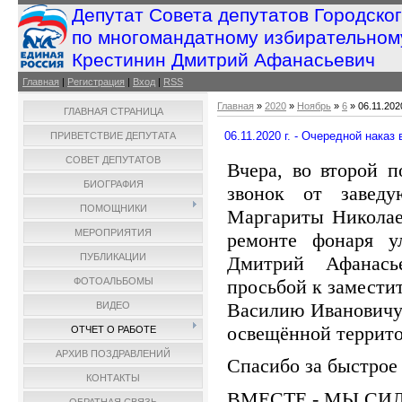
Депутат Совета депутатов Городско
по многомандатному избирательном
Крестинин Дмитрий Афанасьевич
Главная
|
Регистрация
|
Вход
|
RSS
Главная
»
2020
»
Ноябрь
»
6
» 06.11.202
ГЛАВНАЯ СТРАНИЦА
06.11.2020 г. - Очередной наказ
ПРИВЕТСТВИЕ ДЕПУТАТА
СОВЕТ ДЕПУТАТОВ
Вчера, во второй 
БИОГРАФИЯ
звонок от завед
ПОМОЩНИКИ
Маргариты Николае
МЕРОПРИЯТИЯ
ремонте фонаря у
ПУБЛИКАЦИИ
Дмитрий Афанась
просьбой к замести
ФОТОАЛЬБОМЫ
Василию Ивановичу 
ВИДЕО
освещённой террит
ОТЧЕТ О РАБОТЕ
АРХИВ ПОЗДРАВЛЕНИЙ
Спасибо за быстрое
КОНТАКТЫ
ВМЕСТЕ - МЫ СИ