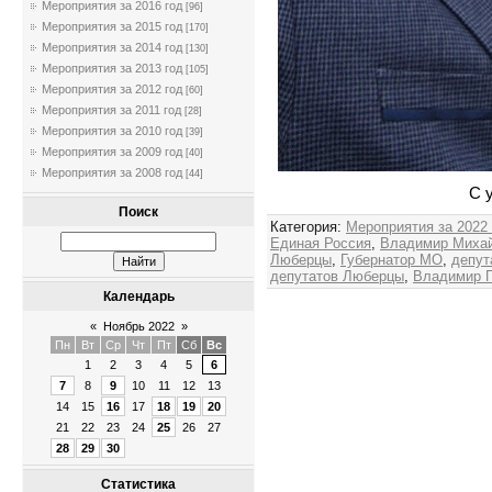
Мероприятия за 2016 год
[96]
Мероприятия за 2015 год
[170]
Мероприятия за 2014 год
[130]
Мероприятия за 2013 год
[105]
Мероприятия за 2012 год
[60]
Мероприятия за 2011 год
[28]
Мероприятия за 2010 год
[39]
Мероприятия за 2009 год
[40]
Мероприятия за 2008 год
[44]
С 
Поиск
Категория
:
Мероприятия за 2022
Единая Россия
,
Владимир Михай
Люберцы
,
Губернатор МО
,
депут
депутатов Люберцы
,
Владимир П
Календарь
«
Ноябрь 2022
»
Пн
Вт
Ср
Чт
Пт
Сб
Вс
1
2
3
4
5
6
7
8
9
10
11
12
13
14
15
16
17
18
19
20
21
22
23
24
25
26
27
28
29
30
Статистика