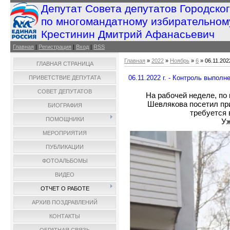
Депутат Совета депутатов Городско
по многомандатному избирательном
Крестинин Дмитрий Афанасьевич
Главная
|
Регистрация
|
Вход
|
RSS
Главная
»
2022
»
Ноябрь
»
6
» 06.11.202
ГЛАВНАЯ СТРАНИЦА
06.11.2022 г. - Контроль выполн
ПРИВЕТСТВИЕ ДЕПУТАТА
СОВЕТ ДЕПУТАТОВ
На рабочей неделе, по
Шевлякова посетил пр
БИОГРАФИЯ
требуется 
ПОМОЩНИКИ
Уж
МЕРОПРИЯТИЯ
ПУБЛИКАЦИИ
ФОТОАЛЬБОМЫ
ВИДЕО
ОТЧЕТ О РАБОТЕ
АРХИВ ПОЗДРАВЛЕНИЙ
КОНТАКТЫ