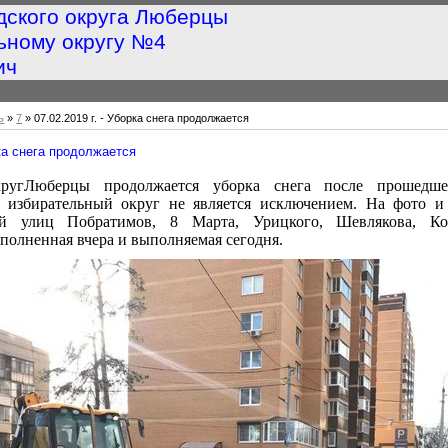
дского округа Люберцы
ьному округу №4
ич
ь
»
7
» 07.02.2019 г. - Уборка снега продолжается
рка снега продолжается
кругЛюберцы продолжается уборка снега после прошедше
й избирательный округ не является исключением. На фото и
ей улиц Побратимов, 8 Марта, Урицкого, Шевлякова, Ком
олненная вчера и выполняемая сегодня.