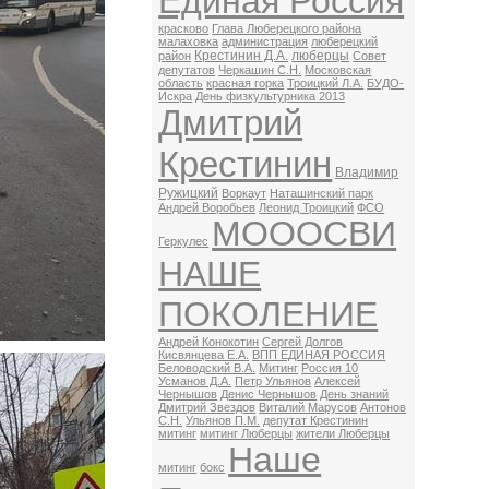
Единая Россия
красково
Глава Люберецкого района
малаховка
администрация
люберецкий
Крестинин Д.А.
люберцы
район
Совет
депутатов
Черкашин С.Н.
Московская
область
красная горка
Троицкий Л.А.
БУДО-
Искра
День физкультурника 2013
Дмитрий
Крестинин
Владимир
Ружицкий
Воркаут
Наташинский парк
Андрей Воробьев
Леонид Троицкий
ФСО
МОООСВИ
Геркулес
НАШЕ
ПОКОЛЕНИЕ
Андрей Конокотин
Сергей Долгов
Кисвянцева Е.А.
ВПП ЕДИНАЯ РОССИЯ
Беловодский В.А.
Митинг
Россия 10
Усманов Д.А.
Петр Ульянов
Алексей
Чернышов
Денис Чернышов
День знаний
Дмитрий Звездов
Виталий Марусов
Антонов
С.Н.
Ульянов П.М.
депутат Крестинин
митинг
митинг Люберцы
жители Люберцы
Наше
митинг
бокс