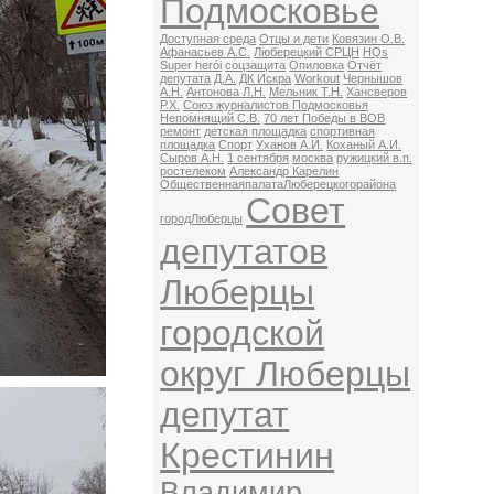
Подмосковье
Доступная среда
Отцы и дети
Ковязин О.В.
Афанасьев А.С.
Люберецкий СРЦН
HQs
Super herói
соцзащита
Опиловка
Отчёт
депутата
Д.А.
ДК Искра
Workout
Чернышов
А.Н.
Антонова Л.Н.
Мельник Т.Н.
Хансверов
Р.Х.
Союз журналистов Подмосковья
Непомнящий С.В.
70 лет Победы в ВОВ
ремонт
детская площадка
спортивная
площадка
Спорт
Уханов А.И.
Коханый А.И.
Сыров А.Н.
1 сентября
москва
ружицкий в.п.
ростелеком
Александр Карелин
ОбщественнаяпалатаЛюберецкогорайона
Совет
городЛюберцы
депутатов
Люберцы
городской
округ Люберцы
депутат
Крестинин
Владимир