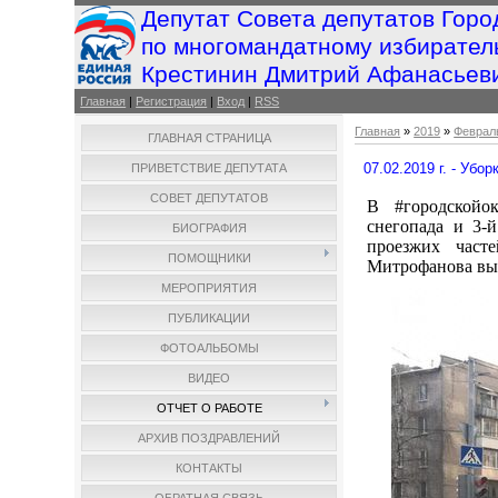
Депутат Совета депутатов Горо
по многомандатному избирател
Крестинин Дмитрий Афанасьев
Главная
|
Регистрация
|
Вход
|
RSS
Главная
»
2019
»
Феврал
ГЛАВНАЯ СТРАНИЦА
07.02.2019 г. - Убо
ПРИВЕТСТВИЕ ДЕПУТАТА
СОВЕТ ДЕПУТАТОВ
В #городскойо
снегопада и 3-
БИОГРАФИЯ
проезжих част
ПОМОЩНИКИ
Митрофанова вып
МЕРОПРИЯТИЯ
ПУБЛИКАЦИИ
ФОТОАЛЬБОМЫ
ВИДЕО
ОТЧЕТ О РАБОТЕ
АРХИВ ПОЗДРАВЛЕНИЙ
КОНТАКТЫ