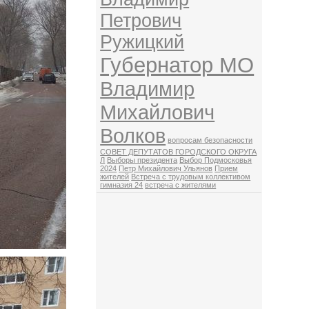
Петрович
Ружицкий
Губернатор МО
Владимир
Михайлович
Волков
вопросам безопасности
СОВЕТ ДЕПУТАТОВ ГОРОДСКОГО ОКРУГА
Л
Выборы президента
Выбор Подмосковья
2024
Петр Михайлович Ульянов
Прием
жителей
Встреча с трудовым коллективом
гимназия 24
встреча с жителями