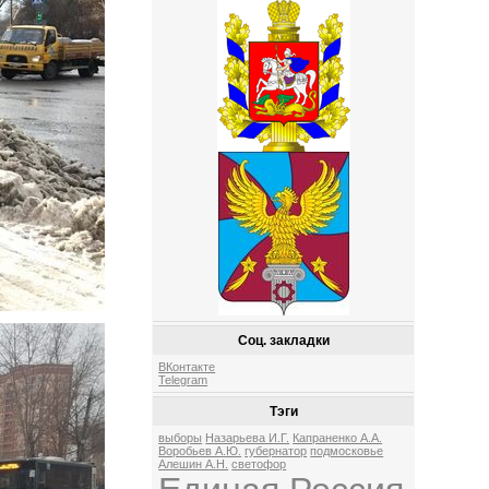
Соц. закладки
ВКонтакте
Telegram
Тэги
выборы
Назарьева И.Г.
Капраненко А.А.
Воробьев А.Ю.
губернатор
подмосковье
Алешин А.Н.
светофор