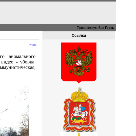
Приветствую Вас
Гость
Ссылки
23:04
го аномального
 видео - уборка
мунистическая,