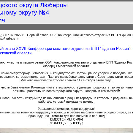
дского округа Люберцы
ьному округу №4
ич
7
» 07.07.2022 г. - Первый этапе XXVII Конференции местного отделения ВПП "Единая 
кой области.
рвый этапе XXVII Конференции местного отделения ВПП "Единая Россия" 
сковской области.
инял участие в первом этапе XXVII Конференции местного отделения ВПП "Единая Росс
Люберцы Московской области.
 нами был утверждён список из 32 кандидатов от Партии, ранее уверенно победивших
осовании, которые представят Партию на выборах депутатов в Совет депутатов город
Московской области второго созыва 11 сентября этого года.
 честь быть членом Команды и иметь возможность дальше продолжать так же активно,
созывах, работать на благо городского округа Люберцы и его жителей!
нилось 50 лет и каждый год из них связан с родным городом, в котором я родился и вы
работаю, который никогда не покину!
Уважаемые земляки, дорогие друзья!
ен вам за постоянную поддержку и помощь в работе на благо нашего родного края, за
неравнодушие - вместе для нас возможно всё, ведь
ВМЕСТЕ - МЫ СИЛА!
ЛЮБЕРЦЫ - ВПЕРЁД!