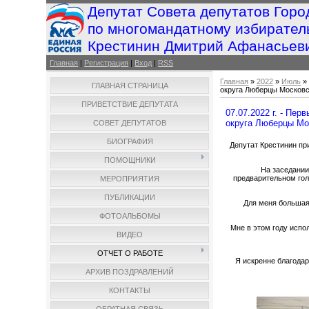
Депутат Совета депутатов Горо
по многомандатному избирател
Крестинин Дмитрий Афанасьев
Главная
|
Регистрация
|
Вход
|
RSS
Главная
»
2022
»
Июль
»
ГЛАВНАЯ СТРАНИЦА
округа Люберцы Московс
ПРИВЕТСТВИЕ ДЕПУТАТА
07.07.2022 г. - Пе
округа Люберцы Мо
СОВЕТ ДЕПУТАТОВ
БИОГРАФИЯ
Депутат Крестинин пр
ПОМОЩНИКИ
На заседании
предварительном гол
МЕРОПРИЯТИЯ
ПУБЛИКАЦИИ
Для меня большая
ФОТОАЛЬБОМЫ
Мне в этом году испол
ВИДЕО
ОТЧЕТ О РАБОТЕ
Я искренне благодар
АРХИВ ПОЗДРАВЛЕНИЙ
КОНТАКТЫ