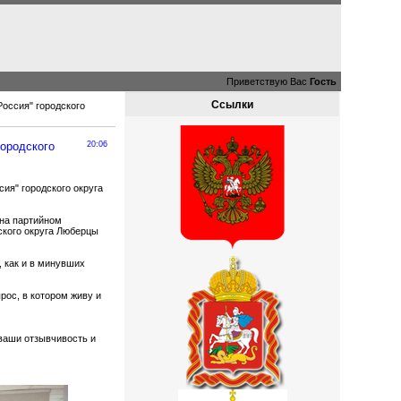
Приветствую Вас
Гость
Ссылки
Россия" городского
городского
20:06
ия" городского округа
 на партийном
ского округа Люберцы
 как и в минувших
рос, в котором живу и
 ваши отзывчивость и