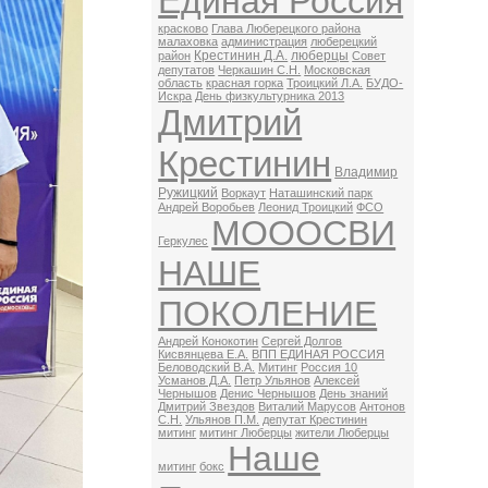
Единая Россия
красково
Глава Люберецкого района
малаховка
администрация
люберецкий
Крестинин Д.А.
люберцы
район
Совет
депутатов
Черкашин С.Н.
Московская
область
красная горка
Троицкий Л.А.
БУДО-
Искра
День физкультурника 2013
Дмитрий
Крестинин
Владимир
Ружицкий
Воркаут
Наташинский парк
Андрей Воробьев
Леонид Троицкий
ФСО
МОООСВИ
Геркулес
НАШЕ
ПОКОЛЕНИЕ
Андрей Конокотин
Сергей Долгов
Кисвянцева Е.А.
ВПП ЕДИНАЯ РОССИЯ
Беловодский В.А.
Митинг
Россия 10
Усманов Д.А.
Петр Ульянов
Алексей
Чернышов
Денис Чернышов
День знаний
Дмитрий Звездов
Виталий Марусов
Антонов
С.Н.
Ульянов П.М.
депутат Крестинин
митинг
митинг Люберцы
жители Люберцы
Наше
митинг
бокс