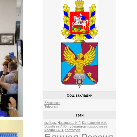
Соц. закладки
ВКонтакте
Telegram
Тэги
выборы
Назарьева И.Г.
Капраненко А.А.
Воробьев А.Ю.
губернатор
подмосковье
Алешин А.Н.
светофор