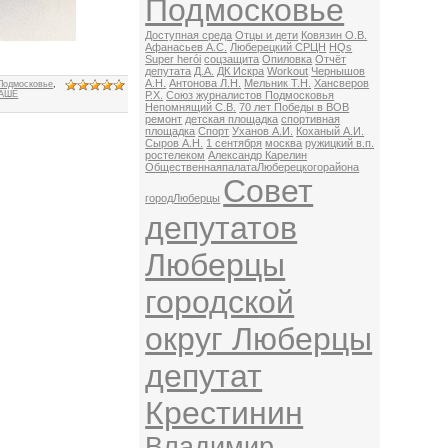
Подмосковье
Доступная среда
Отцы и дети
Ковязин О.В.
Афанасьев А.С.
Люберецкий СРЦН
HQs
Super herói
соцзащита
Опиловка
Отчёт
депутата
Д.А.
ДК Искра
Workout
Чернышов
А.Н.
Антонова Л.Н.
Мельник Т.Н.
Хансверов
Подмосковье
,
АШЕ
Р.Х.
Союз журналистов Подмосковья
Непомнящий С.В.
70 лет Победы в ВОВ
ремонт
детская площадка
спортивная
площадка
Спорт
Уханов А.И.
Коханый А.И.
Сыров А.Н.
1 сентября
москва
ружицкий в.п.
ростелеком
Александр Карелин
ОбщественнаяпалатаЛюберецкогорайона
Совет
городЛюберцы
депутатов
Люберцы
городской
округ Люберцы
депутат
Крестинин
Владимир