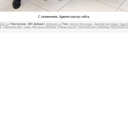
С уважением, Админстратор сайта.
022 год
|
Просмотров
: 298 |
Добавил
:
aleksandr_a
|
Теги
:
депутат Крестинин
,
Дмитрий Крестинин
,
Наше 
й
,
Губернатор МО
,
Совет депутатов Люберцы
,
Единая Россия
,
городской округ Люберцы
,
МОООСВИ Н