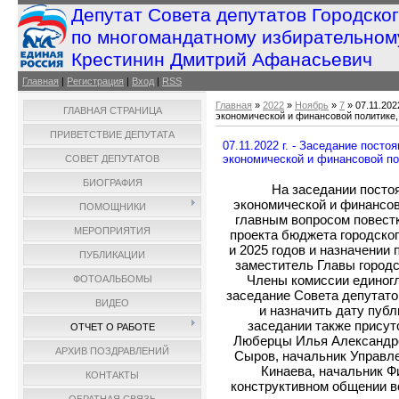
Депутат Совета депутатов Городско
по многомандатному избирательном
Крестинин Дмитрий Афанасьевич
Главная
|
Регистрация
|
Вход
|
RSS
Главная
»
2022
»
Ноябрь
»
7
» 07.11.202
ГЛАВНАЯ СТРАНИЦА
экономической и финансовой политике,
ПРИВЕТСТВИЕ ДЕПУТАТА
07.11.2022 г. - Заседание пост
экономической и финансовой по
СОВЕТ ДЕПУТАТОВ
БИОГРАФИЯ
На заседании посто
экономической и финансов
ПОМОЩНИКИ
главным вопросом повестк
МЕРОПРИЯТИЯ
проекта бюджета городског
и 2025 годов и назначении
ПУБЛИКАЦИИ
заместитель Главы город
Члены комиссии единогл
ФОТОАЛЬБОМЫ
заседание Совета депутато
ВИДЕО
и назначить дату публ
заседании также присут
ОТЧЕТ О РАБОТЕ
Люберцы Илья Александро
АРХИВ ПОЗДРАВЛЕНИЙ
Сыров, начальник Управл
Кинаева, начальник Ф
КОНТАКТЫ
конструктивном общении в