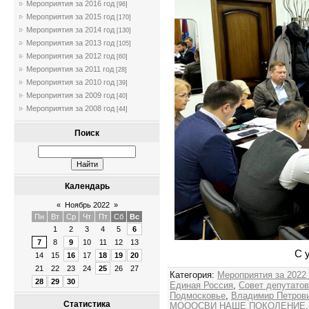
Мероприятия за 2016 год
[96]
Мероприятия за 2015 год
[170]
Мероприятия за 2014 год
[130]
Мероприятия за 2013 год
[105]
Мероприятия за 2012 год
[60]
Мероприятия за 2011 год
[28]
Мероприятия за 2010 год
[39]
Мероприятия за 2009 год
[40]
Мероприятия за 2008 год
[44]
Поиск
Календарь
«
Ноябрь 2022
»
Пн
Вт
Ср
Чт
Пт
Сб
Вс
1
2
3
4
5
6
7
8
9
10
11
12
13
С 
14
15
16
17
18
19
20
21
22
23
24
25
26
27
Категория
:
Мероприятия за 2022
28
29
30
Единая Россия
,
Совет депутато
Подмосковье
,
Владимир Петров
Статистика
МОООСВИ НАШЕ ПОКОЛЕНИЕ