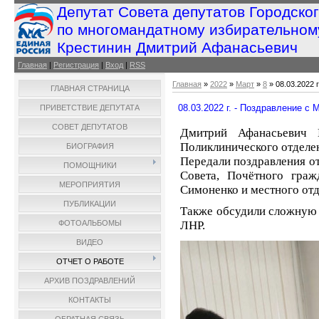
Депутат Совета депутатов Городско
по многомандатному избирательном
Крестинин Дмитрий Афанасьевич
Главная
|
Регистрация
|
Вход
|
RSS
Главная
»
2022
»
Март
»
8
» 08.03.2022
ГЛАВНАЯ СТРАНИЦА
08.03.2022 г. - Поздравление 
ПРИВЕТСТВИЕ ДЕПУТАТА
СОВЕТ ДЕПУТАТОВ
Дмитрий Афанасьевич 
Поликлинического отделе
БИОГРАФИЯ
Передали поздравления о
ПОМОЩНИКИ
Совета, Почётного граж
МЕРОПРИЯТИЯ
Симоненко и местного отд
ПУБЛИКАЦИИ
Также обсудили сложную 
ФОТОАЛЬБОМЫ
ЛНР.
ВИДЕО
ОТЧЕТ О РАБОТЕ
АРХИВ ПОЗДРАВЛЕНИЙ
КОНТАКТЫ