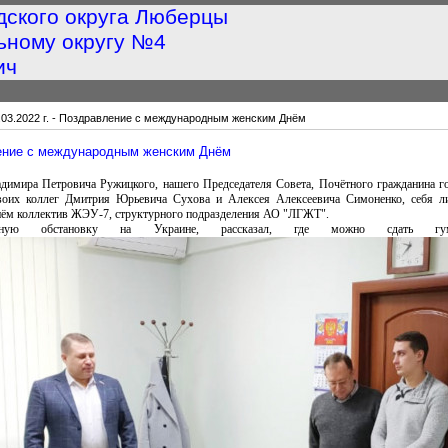
дского округа Люберцы
ьному округу №4
ич
.03.2022 г. - Поздравление с международным женским Днём
вление с международным женским Днём
димира Петровича Ружицкого, нашего Председателя Совета, Почётного гражданина г
своих коллег Дмитрия Юрьевича Сухова и Алексея Алексеевича Симоненко, себя 
м коллектив ЖЭУ-7, структурного подразделения АО "ЛГЖТ".
жную обстановку на Украине, рассказал, где можно сдать