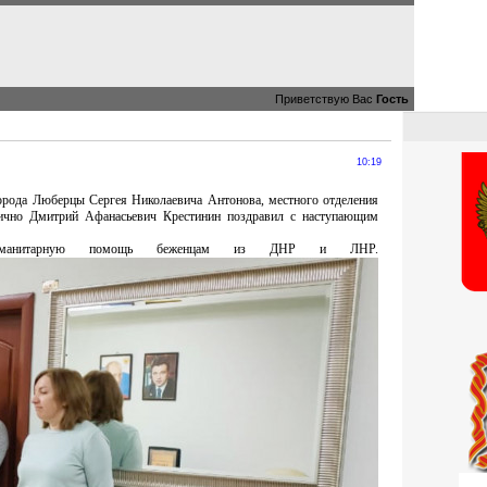
Приветствую Вас
Гость
10:19
орода Люберцы Сергея Николаевича Антонова, местного отделения
лично Дмитрий Афанасьевич Крестинин поздравил с наступающим
 гуманитарную помощь беженцам из ДНР и ЛНР.