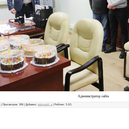
Администратор сайта
д
|
Просмотров
: 306 |
Добавил
:
aleksandr_a
|
Рейтинг
:
5.0
/
1