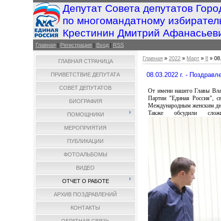
Депутат Совета депутатов Горо
по многомандатному избирател
Крестинин Дмитрий Афанасьев
Главная
|
Регистрация
|
Вход
|
RSS
Главная
»
2022
»
Март
»
8
» 08
ГЛАВНАЯ СТРАНИЦА
08.03.2022 г. - Поздра
ПРИВЕТСТВИЕ ДЕПУТАТА
СОВЕТ ДЕПУТАТОВ
От имени нашего Главы Вла
Партии "Единая Россия", 
БИОГРАФИЯ
Международным женским днё
Также обсудили сло
ПОМОЩНИКИ
МЕРОПРИЯТИЯ
ПУБЛИКАЦИИ
ФОТОАЛЬБОМЫ
ВИДЕО
ОТЧЕТ О РАБОТЕ
АРХИВ ПОЗДРАВЛЕНИЙ
КОНТАКТЫ