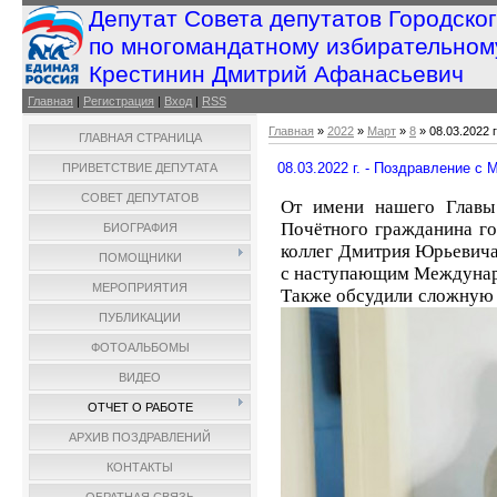
Депутат Совета депутатов Городско
по многомандатному избирательном
Крестинин Дмитрий Афанасьевич
Главная
|
Регистрация
|
Вход
|
RSS
Главная
»
2022
»
Март
»
8
» 08.03.2022
ГЛАВНАЯ СТРАНИЦА
08.03.2022 г. - Поздравление 
ПРИВЕТСТВИЕ ДЕПУТАТА
СОВЕТ ДЕПУТАТОВ
От имени нашего Главы
Почётного гражданина го
БИОГРАФИЯ
коллег Дмитрия Юрьевича
ПОМОЩНИКИ
с наступающим Междунар
МЕРОПРИЯТИЯ
Также обсудили сложную 
ПУБЛИКАЦИИ
ФОТОАЛЬБОМЫ
ВИДЕО
ОТЧЕТ О РАБОТЕ
АРХИВ ПОЗДРАВЛЕНИЙ
КОНТАКТЫ