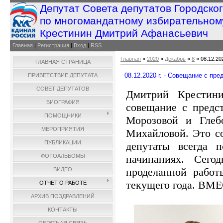
Депутат Совета депутатов Городско
по многомандатному избирательном
Крестинин Дмитрий Афанасьевич
Главная
|
Регистрация
|
Вход
|
RSS
Главная
»
2020
»
Декабрь
»
8
» 08.12.20
ГЛАВНАЯ СТРАНИЦА
08.12.2020 г. - Совещание с п
ПРИВЕТСТВИЕ ДЕПУТАТА
СОВЕТ ДЕПУТАТОВ
Дмитрий Крестин
БИОГРАФИЯ
совещание с предс
ПОМОЩНИКИ
Морозовой и Гле
МЕРОПРИЯТИЯ
Михайловой. Это со
ПУБЛИКАЦИИ
депутаты всегда 
начинаниях. Сего
ФОТОАЛЬБОМЫ
проделанной рабо
ВИДЕО
текущего года. ВМ
ОТЧЕТ О РАБОТЕ
АРХИВ ПОЗДРАВЛЕНИЙ
КОНТАКТЫ