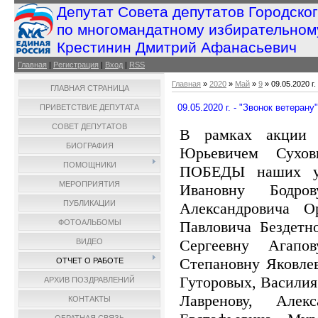
Депутат Совета депутатов Городско
по многомандатному избирательном
Крестинин Дмитрий Афанасьевич
Главная
|
Регистрация
|
Вход
|
RSS
Главная
»
2020
»
Май
»
9
» 09.05.2020 г.
ГЛАВНАЯ СТРАНИЦА
09.05.2020 г. - "Звонок ветерану"
ПРИВЕТСТВИЕ ДЕПУТАТА
СОВЕТ ДЕПУТАТОВ
В рамках акции 
БИОГРАФИЯ
Юрьевичем Сухо
ПОМОЩНИКИ
ПОБЕДЫ наших ув
МЕРОПРИЯТИЯ
Ивановну Бодро
ПУБЛИКАЦИИ
Александровича О
Павловича Бездетн
ФОТОАЛЬБОМЫ
Сергеевну Агапо
ВИДЕО
Степановну Яковле
ОТЧЕТ О РАБОТЕ
Гуторовых, Васили
АРХИВ ПОЗДРАВЛЕНИЙ
Лавренову, Алек
КОНТАКТЫ