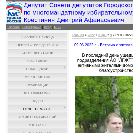
Депутат Совета депутатов Городско
по многомандатному избирательном
Крестинин Дмитрий Афанасьевич
Главная
|
Регистрация
|
Вход
|
RSS
Главная
»
2022
»
Июнь
»
9
» 09.06.2022 
ГЛАВНАЯ СТРАНИЦА
09.06.2022 г. - Встреча с жителя
ПРИВЕТСТВИЕ ДЕПУТАТА
СОВЕТ ДЕПУТАТОВ
В последний день ушедш
подразделения АО "ЛГЖТ",
БИОГРАФИЯ
активными жителями домов
ПОМОЩНИКИ
благоустройств
МЕРОПРИЯТИЯ
ПУБЛИКАЦИИ
ФОТОАЛЬБОМЫ
ВИДЕО
ОТЧЕТ О РАБОТЕ
АРХИВ ПОЗДРАВЛЕНИЙ
КОНТАКТЫ