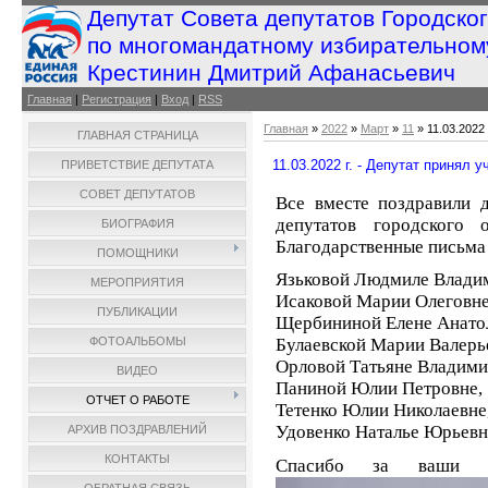
Депутат Совета депутатов Городско
по многомандатному избирательном
Крестинин Дмитрий Афанасьевич
Главная
|
Регистрация
|
Вход
|
RSS
Главная
»
2022
»
Март
»
11
» 11.03.2022
ГЛАВНАЯ СТРАНИЦА
11.03.2022 г. - Депутат принял
ПРИВЕТСТВИЕ ДЕПУТАТА
СОВЕТ ДЕПУТАТОВ
Все вместе поздравили 
депутатов городского
БИОГРАФИЯ
Благодарственные письма
ПОМОЩНИКИ
Язьковой Людмиле Влади
МЕРОПРИЯТИЯ
Исаковой Марии Олеговне
ПУБЛИКАЦИИ
Щербининой Елене Анато
ФОТОАЛЬБОМЫ
Булаевской Марии Валерь
Орловой Татьяне Владими
ВИДЕО
Паниной Юлии Петровне,
ОТЧЕТ О РАБОТЕ
Тетенко Юлии Николаевне
Удовенко Наталье Юрьевн
АРХИВ ПОЗДРАВЛЕНИЙ
КОНТАКТЫ
Спасибо за ваши не