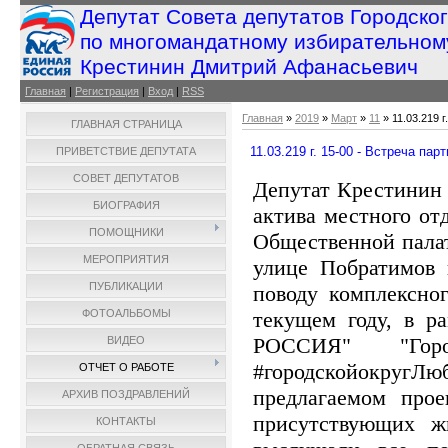
Депутат Совета депутатов Городско
по многомандатному избирательном
Крестинин Дмитрий Афанасьевич
Главная
|
Регистрация
|
Вход
|
RSS
Главная
»
2019
»
Март
»
11
» 11.03.219 
ГЛАВНАЯ СТРАНИЦА
11.03.219 г. 15-00 - Встреча па
ПРИВЕТСТВИЕ ДЕПУТАТА
СОВЕТ ДЕПУТАТОВ
Депутат Крестинин 
БИОГРАФИЯ
актива местного 
ПОМОЩНИКИ
Общественной палат
МЕРОПРИЯТИЯ
улице Побратимов 
ПУБЛИКАЦИИ
поводу комплексно
текущем году, в 
ФОТОАЛЬБОМЫ
РОССИЯ" "Горо
ВИДЕО
#городскойокругЛ
ОТЧЕТ О РАБОТЕ
предлагаемом прое
АРХИВ ПОЗДРАВЛЕНИЙ
присутствующих ж
КОНТАКТЫ