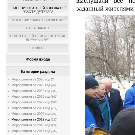
выслушали все по
ОБРАТНАЯ СВЯЗЬ
заданный жителями 
МНЕНИЯ ЖИТЕЛЕЙ ГОРОДА О
РАБОТЕ ДЕПУТАТА
МОООСВИ "НАШЕ ПОКОЛЕНИЕ"
НАША ПАМЯТЬ
ГЕРОИ НАШЕЙ СЕМЬИ - ИСТОРИЯ
ВОЕННЫХ ЛЕТ
ВИДЕО
Форма входа
Категории раздела
Мероприятия за 2026 год
[0]
Мероприятия за 2025 год
[76]
Мероприятия за 2024 год
[389]
Мероприятия за 2023 год
[362]
Мероприятия за 2022 год
[303]
Мероприятия за 2021 год
[217]
Мероприятия за 2020 год
[293]
Мероприятия за 2019 год
[220]
Мероприятия за 2018 год
[252]
Мероприятия за 2017 год
[232]