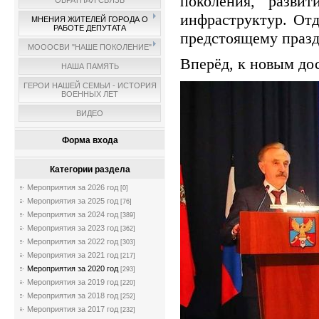
поколения, разви
ОБРАТНАЯ СВЯЗЬ
инфраструктур. От
МНЕНИЯ ЖИТЕЛЕЙ ГОРОДА О
РАБОТЕ ДЕПУТАТА
предстоящему пра
МОООСВИ "НАШЕ ПОКОЛЕНИЕ"
Вперёд, к новым до
НАША ПАМЯТЬ
ГЕРОИ НАШЕЙ СЕМЬИ - ИСТОРИЯ
ВОЕННЫХ ЛЕТ
ВИДЕО
Форма входа
Категории раздела
Мероприятия за 2026 год
[0]
Мероприятия за 2025 год
[76]
Мероприятия за 2024 год
[389]
Мероприятия за 2023 год
[362]
Мероприятия за 2022 год
[303]
Мероприятия за 2021 год
[217]
Мероприятия за 2020 год
[293]
Мероприятия за 2019 год
[220]
Мероприятия за 2018 год
[252]
Мероприятия за 2017 год
[232]