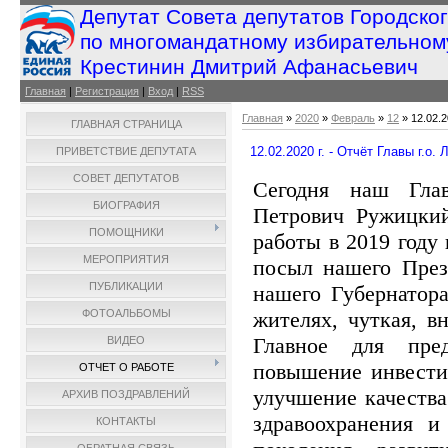
Депутат Совета депутатов Городско
по многомандатному избирательном
Крестинин Дмитрий Афанасьевич
Главная
|
Регистрация
|
Вход
|
RSS
Главная
»
2020
»
Февраль
»
12
» 12.02.2
ГЛАВНАЯ СТРАНИЦА
12.02.2020 г. - Отчёт Главы г.о
ПРИВЕТСТВИЕ ДЕПУТАТА
СОВЕТ ДЕПУТАТОВ
Сегодня наш Гла
БИОГРАФИЯ
Петрович Ружицкий
ПОМОЩНИКИ
работы в 2019 году
МЕРОПРИЯТИЯ
посыл нашего През
ПУБЛИКАЦИИ
нашего Губернатор
жителях, чуткая, в
ФОТОАЛЬБОМЫ
Главное для пред
ВИДЕО
повышение инвести
ОТЧЕТ О РАБОТЕ
улучшение качества
АРХИВ ПОЗДРАВЛЕНИЙ
здравоохранения и
КОНТАКТЫ