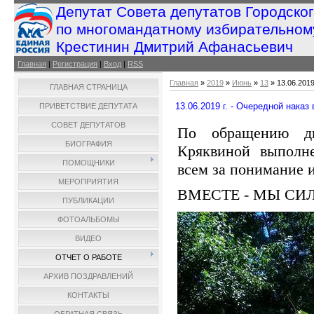
Депутат Совета депутатов Городско
по многомандатному избирательном
Крестинин Дмитрий Афанасьевич
Главная
|
Регистрация
|
Вход
|
RSS
Главная
»
2019
»
Июнь
»
13
» 13.06.2019
ГЛАВНАЯ СТРАНИЦА
13.06.2019 г. - Очередной наказ
ПРИВЕТСТВИЕ ДЕПУТАТА
СОВЕТ ДЕПУТАТОВ
По обращению д
БИОГРАФИЯ
Кряквиной выполне
ПОМОЩНИКИ
всем за понимание и
МЕРОПРИЯТИЯ
ВМЕСТЕ - МЫ СИ
ПУБЛИКАЦИИ
ФОТОАЛЬБОМЫ
ВИДЕО
ОТЧЕТ О РАБОТЕ
АРХИВ ПОЗДРАВЛЕНИЙ
КОНТАКТЫ