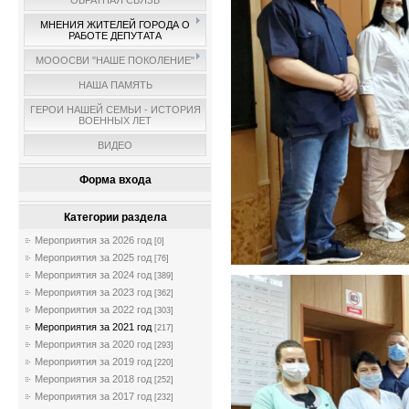
ОБРАТНАЯ СВЯЗЬ
МНЕНИЯ ЖИТЕЛЕЙ ГОРОДА О
РАБОТЕ ДЕПУТАТА
МОООСВИ "НАШЕ ПОКОЛЕНИЕ"
НАША ПАМЯТЬ
ГЕРОИ НАШЕЙ СЕМЬИ - ИСТОРИЯ
ВОЕННЫХ ЛЕТ
ВИДЕО
Форма входа
Категории раздела
Мероприятия за 2026 год
[0]
Мероприятия за 2025 год
[76]
Мероприятия за 2024 год
[389]
Мероприятия за 2023 год
[362]
Мероприятия за 2022 год
[303]
Мероприятия за 2021 год
[217]
Мероприятия за 2020 год
[293]
Мероприятия за 2019 год
[220]
Мероприятия за 2018 год
[252]
Мероприятия за 2017 год
[232]