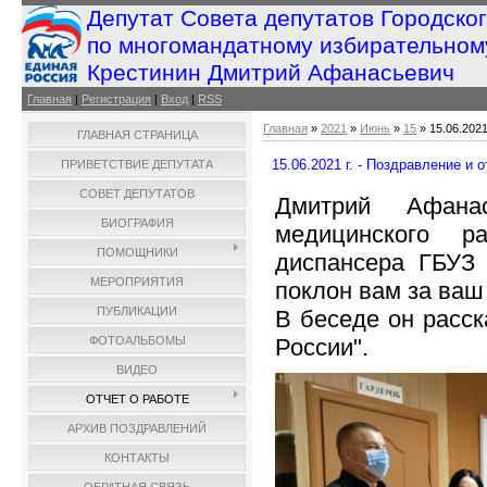
Депутат Совета депутатов Городско
по многомандатному избирательном
Крестинин Дмитрий Афанасьевич
Главная
|
Регистрация
|
Вход
|
RSS
Главная
»
2021
»
Июнь
»
15
» 15.06.2021
ГЛАВНАЯ СТРАНИЦА
15.06.2021 г. - Поздравление и о
ПРИВЕТСТВИЕ ДЕПУТАТА
СОВЕТ ДЕПУТАТОВ
Дмитрий Афана
БИОГРАФИЯ
медицинского ра
ПОМОЩНИКИ
диспансера ГБУЗ 
МЕРОПРИЯТИЯ
поклон вам за ваш 
ПУБЛИКАЦИИ
В беседе он расс
России".
ФОТОАЛЬБОМЫ
ВИДЕО
ОТЧЕТ О РАБОТЕ
АРХИВ ПОЗДРАВЛЕНИЙ
КОНТАКТЫ