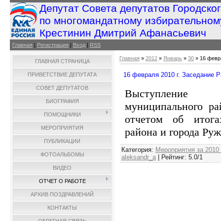
Депутат Совета депутатов Городско
по многомандатному избирательном
Крестинин Дмитрий Афанасьевич
Главная
|
Регистрация
|
Вход
|
RSS
Главная
»
2012
»
Январь
»
30
» 16 февр
ГЛАВНАЯ СТРАНИЦА
16 февраля 2010 г. Заседание Р
ПРИВЕТСТВИЕ ДЕПУТАТА
СОВЕТ ДЕПУТАТОВ
Выступление 
БИОГРАФИЯ
муниципального р
ПОМОЩНИКИ
отчетом об итога
МЕРОПРИЯТИЯ
района и города Ру
ПУБЛИКАЦИИ
Категория
:
Мероприятия за 2010
ФОТОАЛЬБОМЫ
aleksandr_a
|
Рейтинг
:
5.0
/
1
ВИДЕО
ОТЧЕТ О РАБОТЕ
АРХИВ ПОЗДРАВЛЕНИЙ
КОНТАКТЫ