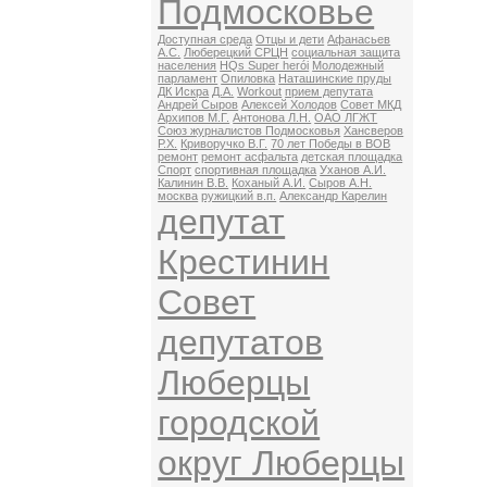
Подмосковье
Доступная среда
Отцы и дети
Афанасьев
А.С.
Люберецкий СРЦН
социальная защита
населения
HQs Super herói
Молодежный
парламент
Опиловка
Наташинские пруды
ДК Искра
Д.А.
Workout
прием депутата
Андрей Сыров
Алексей Холодов
Совет МКД
Архипов М.Г.
Антонова Л.Н.
ОАО ЛГЖТ
Союз журналистов Подмосковья
Хансверов
Р.Х.
Криворучко В.Г.
70 лет Победы в ВОВ
ремонт
ремонт асфальта
детская площадка
Спорт
спортивная площадка
Уханов А.И.
Калинин В.В.
Коханый А.И.
Сыров А.Н.
москва
ружицкий в.п.
Александр Карелин
депутат
Крестинин
Совет
депутатов
Люберцы
городской
округ Люберцы