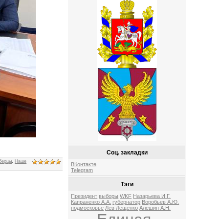
Соц. закладки
берцы
,
Наше
ВКонтакте
Telegram
Тэги
Президент
выборы
WKF
Назарьева И.Г.
Капраненко А.А.
губернатор
Воробьев А.Ю.
подмосковье
Лев Лещенко
Алешин А.Н.