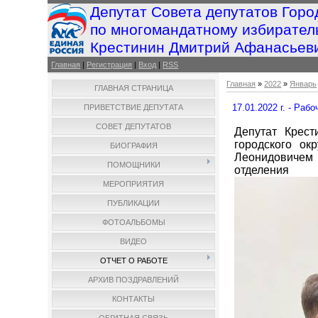
Депутат Совета депутатов Горо
по многомандатному избирател
Крестинин Дмитрий Афанасьев
Главная
|
Регистрация
|
Вход
|
RSS
Главная
»
2022
»
Январь
ГЛАВНАЯ СТРАНИЦА
17.01.2022 г. - Раб
ПРИВЕТСТВИЕ ДЕПУТАТА
СОВЕТ ДЕПУТАТОВ
Депутат Крест
городского ок
БИОГРАФИЯ
Леонидовичем
ПОМОЩНИКИ
отделен
МЕРОПРИЯТИЯ
ПУБЛИКАЦИИ
ФОТОАЛЬБОМЫ
ВИДЕО
ОТЧЕТ О РАБОТЕ
АРХИВ ПОЗДРАВЛЕНИЙ
КОНТАКТЫ