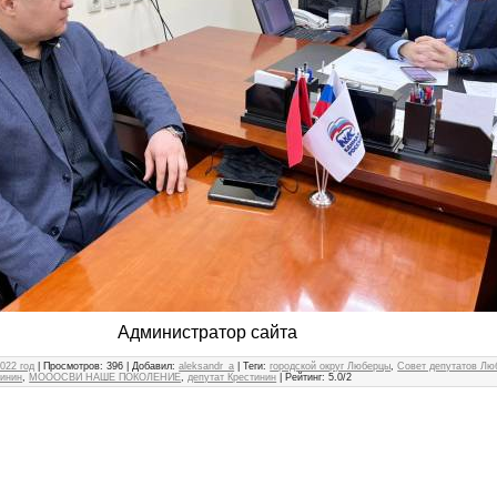
истратор сайта
022 год
|
Просмотров
: 396 |
Добавил
:
aleksandr_a
|
Теги
:
городской округ Люберцы
,
Совет депутатов Лю
тинин
,
МОООСВИ НАШЕ ПОКОЛЕНИЕ
,
депутат Крестинин
|
Рейтинг
:
5.0
/
2