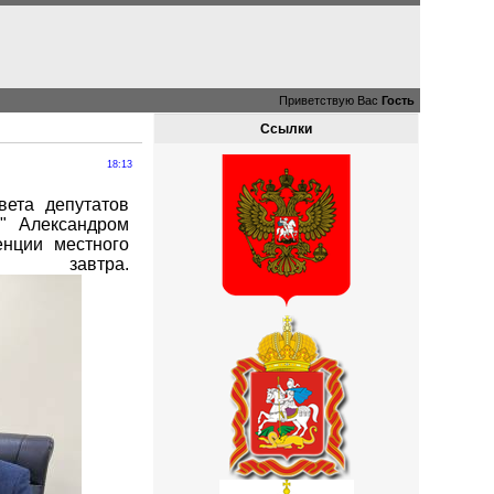
Приветствую Вас
Гость
Ссылки
18:13
вета депутатов
я" Александром
нции местного
 завтра.