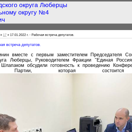
дского округа Люберцы
ьному округу №4
ич
»
17
» 17.01.2022 г. - Рабочая встреча депутатов.
очая встреча депутатов.
инин вместе с первым заместителем Председателя Со
руга Люберцы, Руководителем Фракции "Единая Росси
 Шлапаком обсудили готовность к проведению Конфере
ия Партии, которая состоится