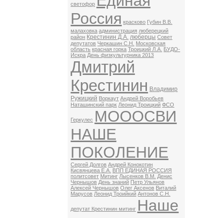
Единая
светофор
Россия
красково
Губин В.В.
малаховка
администрация
люберецкий
Крестинин Д.А.
люберцы
район
Совет
депутатов
Черкашин С.Н.
Московская
область
красная горка
Троицкий Л.А.
БУДО-
Искра
День физкультурника 2013
Дмитрий
Крестинин
Владимир
Ружицкий
Воркаут
Андрей Воробьев
Наташинский парк
Леонид Троицкий
ФСО
МОООСВИ
Геркулес
НАШЕ
ПОКОЛЕНИЕ
Сергей Долгов
Андрей Конокотин
Кисвянцева Е.А.
ВПП ЕДИНАЯ РОССИЯ
политсовет
Митинг
Лысенков В.М.
Денис
Чернышов
День знаний
Петр Ульянов
Алексей Чернышов
Олег Аксенов
Виталий
Марусов
Леонид Троийкий
Антонов С.Н.
Наше
депутат Крестинин митинг