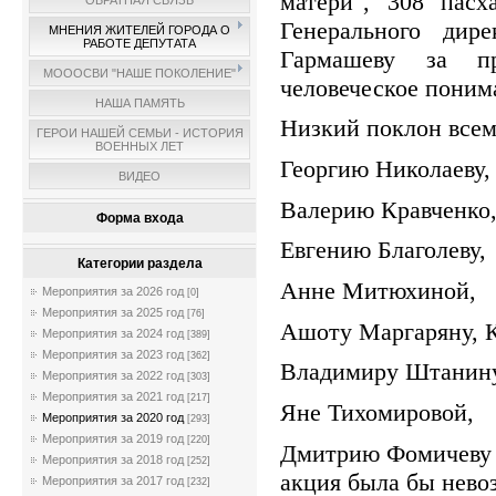
матери", 308 пасх
ОБРАТНАЯ СВЯЗЬ
Генерального дир
МНЕНИЯ ЖИТЕЛЕЙ ГОРОДА О
РАБОТЕ ДЕПУТАТА
Гармашеву за п
МОООСВИ "НАШЕ ПОКОЛЕНИЕ"
человеческое поним
НАША ПАМЯТЬ
Низкий поклон всем
ГЕРОИ НАШЕЙ СЕМЬИ - ИСТОРИЯ
ВОЕННЫХ ЛЕТ
Георгию Николаеву,
ВИДЕО
Валерию Кравченко
Форма входа
Евгению Благолеву,
Категории раздела
Анне Митюхиной,
Мероприятия за 2026 год
[0]
Мероприятия за 2025 год
[76]
Ашоту Маргаряну, 
Мероприятия за 2024 год
[389]
Мероприятия за 2023 год
[362]
Владимиру Штанину
Мероприятия за 2022 год
[303]
Мероприятия за 2021 год
[217]
Яне Тихомировой,
Мероприятия за 2020 год
[293]
Мероприятия за 2019 год
[220]
Дмитрию Фомичеву -
Мероприятия за 2018 год
[252]
акция была бы нево
Мероприятия за 2017 год
[232]