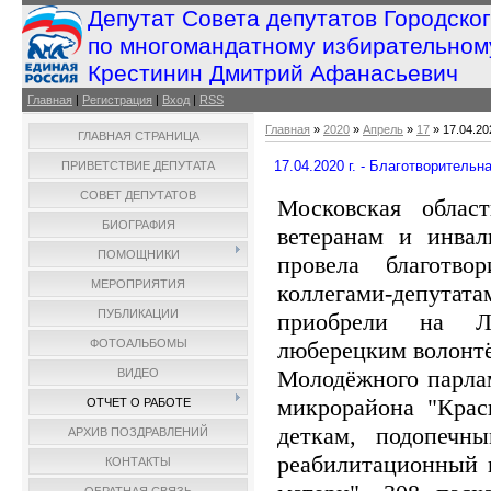
Депутат Совета депутатов Городско
по многомандатному избирательном
Крестинин Дмитрий Афанасьевич
Главная
|
Регистрация
|
Вход
|
RSS
Главная
»
2020
»
Апрель
»
17
» 17.04.20
ГЛАВНАЯ СТРАНИЦА
17.04.2020 г. - Благотворительн
ПРИВЕТСТВИЕ ДЕПУТАТА
СОВЕТ ДЕПУТАТОВ
Московская област
БИОГРАФИЯ
ветеранам и инв
ПОМОЩНИКИ
провела благотв
МЕРОПРИЯТИЯ
коллегами-депутат
ПУБЛИКАЦИИ
приобрели на Л
люберецким волонтё
ФОТОАЛЬБОМЫ
Молодёжного парла
ВИДЕО
микрорайона "Крас
ОТЧЕТ О РАБОТЕ
деткам, подопеч
АРХИВ ПОЗДРАВЛЕНИЙ
реабилитационный 
КОНТАКТЫ