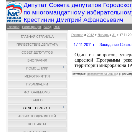
Депутат Совета депутатов Городско
по многомандатному избирательном
Крестинин Дмитрий Афанасьевич
Главная
|
Регистрация
|
Вход
|
RSS
Главная
»
2012
»
Январь
»
31
» 17.11.20
ГЛАВНАЯ СТРАНИЦА
17.11.2011 г. – Заседание Совет
ПРИВЕТСТВИЕ ДЕПУТАТА
СОВЕТ ДЕПУТАТОВ
Один из вопросов, утве
адресной Программы реко
БИОГРАФИЯ
территории микрорайона 1
ПОМОЩНИКИ
Категория
:
Мероприятия за 2011 год
|
Просмот
МЕРОПРИЯТИЯ
ПУБЛИКАЦИИ
ФОТОАЛЬБОМЫ
ВИДЕО
ОТЧЕТ О РАБОТЕ
АРХИВ ПОЗДРАВЛЕНИЙ
КОНТАКТЫ