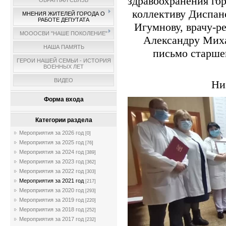
здравоохранения го
ОБРАТНАЯ СВЯЗЬ
коллективу Диспан
МНЕНИЯ ЖИТЕЛЕЙ ГОРОДА О
РАБОТЕ ДЕПУТАТА
Игумнову, врачу-р
МОООСВИ "НАШЕ ПОКОЛЕНИЕ"
Александру Миха
НАША ПАМЯТЬ
письмо старше
ГЕРОИ НАШЕЙ СЕМЬИ - ИСТОРИЯ
ВОЕННЫХ ЛЕТ
ВИДЕО
Ни
Форма входа
Категории раздела
Мероприятия за 2026 год
[0]
Мероприятия за 2025 год
[76]
Мероприятия за 2024 год
[389]
Мероприятия за 2023 год
[362]
Мероприятия за 2022 год
[303]
Мероприятия за 2021 год
[217]
Мероприятия за 2020 год
[293]
Мероприятия за 2019 год
[220]
Мероприятия за 2018 год
[252]
Мероприятия за 2017 год
[232]