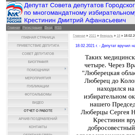
Депутат Совета депутатов Городско
по многомандатному избирательном
Крестинин Дмитрий Афанасьевич
Главная
|
Регистрация
|
Вход
|
RSS
Главная
»
2021
»
Февраль
»
18
» 18.02.2
ГЛАВНАЯ СТРАНИЦА
18.02.2021 г. - Депутат вручил н
ПРИВЕТСТВИЕ ДЕПУТАТА
СОВЕТ ДЕПУТАТОВ
Таких медицинск
БИОГРАФИЯ
четыре️. Через 
ПОМОЩНИКИ
"Люберецкая обла
МЕРОПРИЯТИЯ
Люберец до Колом
ПУБЛИКАЦИИ
находился на
избирательном ок
ФОТОАЛЬБОМЫ
нашего Председ
ВИДЕО
Люберцы Сергея Н
ОТЧЕТ О РАБОТЕ
Крестинин вр
АРХИВ ПОЗДРАВЛЕНИЙ
добросовестный 
КОНТАКТЫ