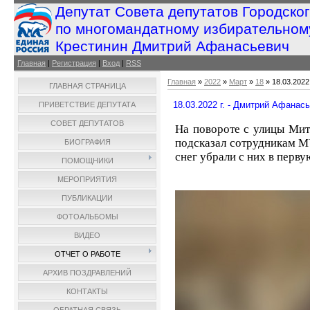
Депутат Совета депутатов Городско
по многомандатному избирательном
Крестинин Дмитрий Афанасьевич
Главная
|
Регистрация
|
Вход
|
RSS
Главная
»
2022
»
Март
»
18
» 18.03.2022
ГЛАВНАЯ СТРАНИЦА
18.03.2022 г. - Дмитрий Афанас
ПРИВЕТСТВИЕ ДЕПУТАТА
СОВЕТ ДЕПУТАТОВ
На повороте с улицы Мит
подсказал сотрудникам М
БИОГРАФИЯ
снег убрали с них в перву
ПОМОЩНИКИ
МЕРОПРИЯТИЯ
ПУБЛИКАЦИИ
ФОТОАЛЬБОМЫ
ВИДЕО
ОТЧЕТ О РАБОТЕ
АРХИВ ПОЗДРАВЛЕНИЙ
КОНТАКТЫ