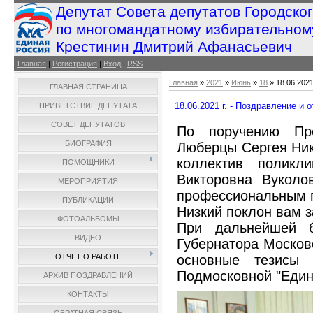
Депутат Совета депутатов Городско
по многомандатному избирательном
Крестинин Дмитрий Афанасьевич
Главная
|
Регистрация
|
Вход
|
RSS
Главная
»
2021
»
Июнь
»
18
» 18.06.2021
ГЛАВНАЯ СТРАНИЦА
18.06.2021 г. - Поздравление и о
ПРИВЕТСТВИЕ ДЕПУТАТА
СОВЕТ ДЕПУТАТОВ
По поручению Пре
БИОГРАФИЯ
Люберцы Сергея Ни
коллектив поликл
ПОМОЩНИКИ
Викторовна Вуколо
МЕРОПРИЯТИЯ
профессиональным п
ПУБЛИКАЦИИ
Низкий поклон вам з
ФОТОАЛЬБОМЫ
При дальнейшей 
ВИДЕО
Губернатора Москов
основные тезисы
ОТЧЕТ О РАБОТЕ
Подмосковной "Един
АРХИВ ПОЗДРАВЛЕНИЙ
КОНТАКТЫ