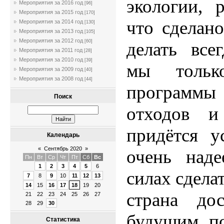
экологии, 
Мероприятия за 2016 год
[96]
Мероприятия за 2015 год
[170]
что сделан
Мероприятия за 2014 год
[130]
Мероприятия за 2013 год
[105]
Мероприятия за 2012 год
[60]
делать все
Мероприятия за 2011 год
[28]
Мероприятия за 2010 год
[39]
мы тольк
Мероприятия за 2009 год
[40]
Мероприятия за 2008 год
[44]
программы
Поиск
отходов и
придётся у
Календарь
«
Сентябрь 2020
»
очень над
Пн
Вт
Ср
Чт
Пт
Сб
Вс
1
2
3
4
5
6
силах сдела
7
8
9
10
11
12
13
14
15
16
17
18
19
20
страна дос
21
22
23
24
25
26
27
28
29
30
будущим по
Статистика