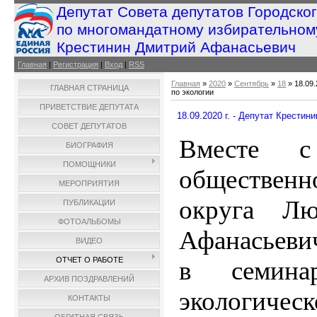
Депутат Совета депутатов Городско
по многомандатному избирательном
Крестинин Дмитрий Афанасьевич
Главная
|
Регистрация
|
Вход
|
RSS
Главная
»
2020
»
Сентябрь
»
18
» 18.09.
ГЛАВНАЯ СТРАНИЦА
по экологии
ПРИВЕТСТВИЕ ДЕПУТАТА
18.09.2020 г. - Депутат Крестин
СОВЕТ ДЕПУТАТОВ
Вместе с
БИОГРАФИЯ
ПОМОЩНИКИ
общественн
МЕРОПРИЯТИЯ
округа Л
ПУБЛИКАЦИИ
ФОТОАЛЬБОМЫ
Афанасьеви
ВИДЕО
ОТЧЕТ О РАБОТЕ
в семина
АРХИВ ПОЗДРАВЛЕНИЙ
экологичес
КОНТАКТЫ