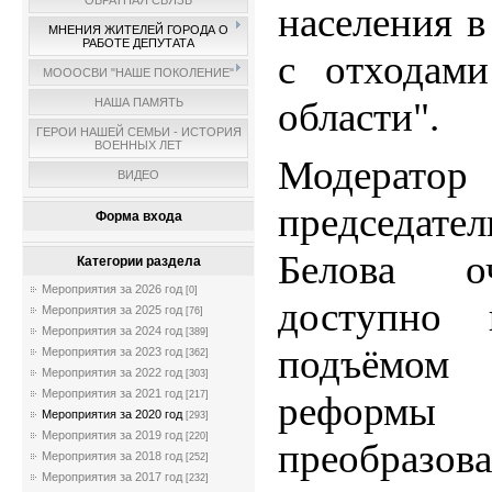
ОБРАТНАЯ СВЯЗЬ
населения 
МНЕНИЯ ЖИТЕЛЕЙ ГОРОДА О
РАБОТЕ ДЕПУТАТА
с отходам
МОООСВИ "НАШЕ ПОКОЛЕНИЕ"
области".
НАША ПАМЯТЬ
ГЕРОИ НАШЕЙ СЕМЬИ - ИСТОРИЯ
ВОЕННЫХ ЛЕТ
Модерат
ВИДЕО
председате
Форма входа
Белова о
Категории раздела
Мероприятия за 2026 год
[0]
доступно
Мероприятия за 2025 год
[76]
Мероприятия за 2024 год
[389]
подъёмом 
Мероприятия за 2023 год
[362]
Мероприятия за 2022 год
[303]
Мероприятия за 2021 год
[217]
реформы 
Мероприятия за 2020 год
[293]
Мероприятия за 2019 год
[220]
преобраз
Мероприятия за 2018 год
[252]
Мероприятия за 2017 год
[232]