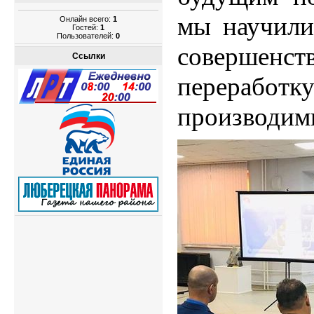
мы научили
Онлайн всего:
1
Гостей:
1
Пользователей:
0
совершенст
Ссылки
перера
производим