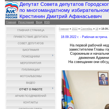
Депутат Совета депутатов Городско
по многомандатному избирательном
Крестинин Дмитрий Афанасьевич
Главная
|
Регистрация
|
Вход
|
RSS
Главная
»
2022
»
Сентябрь
»
18
» 18.09.
ГЛАВНАЯ СТРАНИЦА
18.09.2022 г. - Рабочая встреча.
ПРИВЕТСТВИЕ ДЕПУТАТА
СОВЕТ ДЕПУТАТОВ
На первой рабочей не
заместителем Главы го
БИОГРАФИЯ
Сорокиным и начальни
ПОМОЩНИКИ
движения Админи
На совещании они обсу
МЕРОПРИЯТИЯ
ПУБЛИКАЦИИ
ФОТОАЛЬБОМЫ
ВИДЕО
ОТЧЕТ О РАБОТЕ
АРХИВ ПОЗДРАВЛЕНИЙ
КОНТАКТЫ