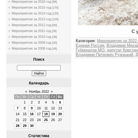
Мероприятия за 2016 год
[96]
Мероприятия за 2015 год
[170]
Мероприятия за 2014 год
[130]
Мероприятия за 2013 год
[105]
Мероприятия за 2012 год
[60]
С 
Мероприятия за 2011 год
[28]
Мероприятия за 2010 год
[39]
Категория
:
Мероприятия за 2022
Мероприятия за 2009 год
[40]
Единая Россия
,
Владимир Михай
Мероприятия за 2008 год
[44]
Губернатор МО
,
депутат Крести
Владимир Петрович Ружицкий
,
Д
Поиск
Календарь
«
Ноябрь 2022
»
Пн
Вт
Ср
Чт
Пт
Сб
Вс
1
2
3
4
5
6
7
8
9
10
11
12
13
14
15
16
17
18
19
20
21
22
23
24
25
26
27
28
29
30
Статистика