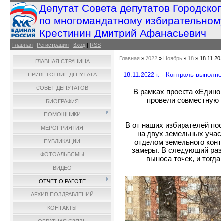
Депутат Совета депутатов Городско
по многомандатному избирательном
Крестинин Дмитрий Афанасьевич
Главная
|
Регистрация
|
Вход
|
RSS
Главная
»
2022
»
Ноябрь
»
18
» 18.11.20
ГЛАВНАЯ СТРАНИЦА
18.11.2022 г. - Контроль выполн
ПРИВЕТСТВИЕ ДЕПУТАТА
СОВЕТ ДЕПУТАТОВ
В рамках проекта «Едино
провели совместную 
БИОГРАФИЯ
ПОМОЩНИКИ
В от наших избирателей по
МЕРОПРИЯТИЯ
на двух земельных учас
отделом земельного конт
ПУБЛИКАЦИИ
замеры. В следующий раз
ФОТОАЛЬБОМЫ
выноса точек, и тогд
ВИДЕО
ОТЧЕТ О РАБОТЕ
АРХИВ ПОЗДРАВЛЕНИЙ
КОНТАКТЫ