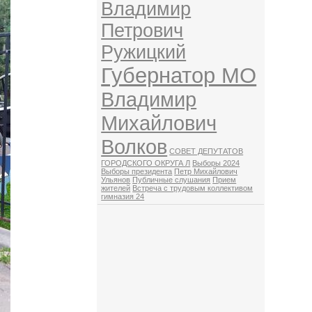
Владимир
Петрович
Ружицкий
Губернатор МО
Владимир
Михайлович
Волков
СОВЕТ ДЕПУТАТОВ
ГОРОДСКОГО ОКРУГА Л
Выборы 2024
Выборы президента
Петр Михайлович
Ульянов
Публичные слушания
Прием
жителей
Встреча с трудовым коллективом
гимназия 24