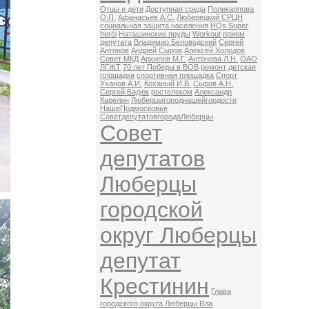
Отцы и дети
Доступная среда
Поликарпова
О.П.
Афанасьев А.С.
Люберецкий СРЦН
социальная защита населения
HQs Super
herói
Наташинские пруды
Workout
прием
депутата
Владимир Беловодский
Сергей
Антонов
Андрей Сыров
Алексей Холодов
Совет МКД
Архипов М.Г.
Антонова Л.Н.
ОАО
ЛГЖТ
70 лет Победы в ВОВ
ремонт
детская
площадка
спортивная площадка
Спорт
Уханов А.И.
Коханый И.В.
Сыров А.Н.
Сергей Бадюк
ростелеком
Александр
Карелин
Люберцыгороднашейгордости
НашеПодмосковье
СоветдепутатовгородаЛюберцы
Совет
депутатов
Люберцы
городской
округ Люберцы
депутат
Крестинин
Глава
городского округа Люберцы Вла