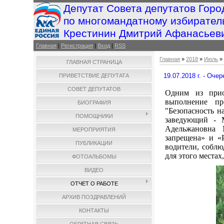
Депутат Совета депутатов Горо
по многомандатному избирател
Крестинин Дмитрий Афанасьев
Главная
|
Регистрация
|
Вход
|
RSS
Главная
»
2018
»
Июль
»
ГЛАВНАЯ СТРАНИЦА
19.07.2018 г. - Оче
ПРИВЕТСТВИЕ ДЕПУТАТА
СОВЕТ ДЕПУТАТОВ
Одним из прио
выполнение пр
БИОГРАФИЯ
"Безопасность н
ПОМОЩНИКИ
заведующий - 
Адельжановна 
МЕРОПРИЯТИЯ
запрещена» и «
ПУБЛИКАЦИИ
водители, соблю
для этого местах
ФОТОАЛЬБОМЫ
ВИДЕО
ОТЧЕТ О РАБОТЕ
АРХИВ ПОЗДРАВЛЕНИЙ
КОНТАКТЫ