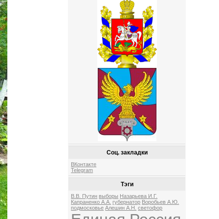
Соц. закладки
ВКонтакте
Telegram
Тэги
В.В. Путин
выборы
Назарьева И.Г.
Капраненко А.А.
губернатор
Воробьев А.Ю.
подмосковье
Алешин А.Н.
светофор