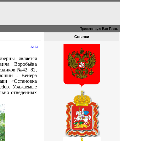
Приветствую Вас
Гость
Ссылки
22:23
берцы является
вича Воробьёва
садиков №42, 82,
ующий - Венера
аки «Остановка
edep. Уважаемые
ально отведённых