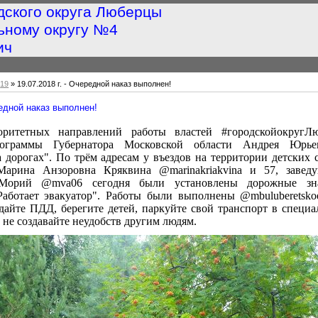
дского округа Люберцы
ьному округу №4
ич
19
» 19.07.2018 г. - Очередной наказ выполнен!
редной наказ выполнен!
ритетных направлений работы властей #городскойокругЛю
ограммы Губернатора Московской области Андрея Юрье
а дорогах". По трём адресам у въездов на территории детских 
Марина Анзоровна Кряквина @marinakriakvina и 57, завед
Морий @mva06 сегодня были установлены дорожные зн
Работает эвакуатор". Работы были выполнены @mbuluberetsko
дайте ПДД, берегите детей, паркуйте свой транспорт в специ
, не создавайте неудобств другим людям.