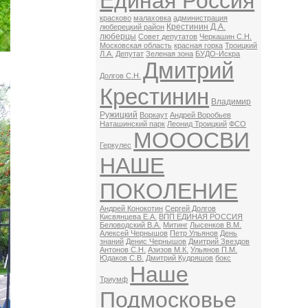
Единая Россия
красково
малаховка
администрация
Крестинин Д.А.
люберецкий район
люберцы
Совет депутатов
Черкашин С.Н.
Московская область
красная горка
Троицкий
Л.А.
Депутат
Зеленая зона
БУДО-Искра
Дмитрий
Долгов С.Н.
Крестинин
Владимир
Ружицкий
Воркаут
Андрей Воробьев
Наташинский парк
Леонид Троицкий
ФСО
МОООСВИ
Геркулес
НАШЕ
ПОКОЛЕНИЕ
Андрей Конокотин
Сергей Долгов
Кисвянцева Е.А.
ВПП ЕДИНАЯ РОССИЯ
Беловодский В.А.
Митинг
Лысенков В.М.
Алексей Чернышов
Петр Ульянов
День
знаний
Денис Чернышов
Дмитрий Звездов
Антонов С.Н.
Азизов М.К.
Ульянов П.М.
Юдаков С.В.
Дмитрий Кудряшов
бокс
Наше
Триумф
Подмосковье