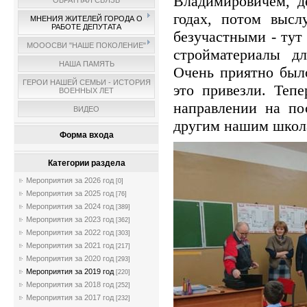
Владимировичем, д
ОБРАТНАЯ СВЯЗЬ
годах, потом высл
МНЕНИЯ ЖИТЕЛЕЙ ГОРОДА О
РАБОТЕ ДЕПУТАТА
безучастными - тут
МОООСВИ "НАШЕ ПОКОЛЕНИЕ"
стройматериалы дл
НАША ПАМЯТЬ
Очень приятно был
ГЕРОИ НАШЕЙ СЕМЬИ - ИСТОРИЯ
это привезли. Тепе
ВОЕННЫХ ЛЕТ
направлении на по
ВИДЕО
другим нашим шко
Форма входа
Категории раздела
Мероприятия за 2026 год
[0]
Мероприятия за 2025 год
[76]
Мероприятия за 2024 год
[389]
Мероприятия за 2023 год
[362]
Мероприятия за 2022 год
[303]
Мероприятия за 2021 год
[217]
Мероприятия за 2020 год
[293]
Мероприятия за 2019 год
[220]
Мероприятия за 2018 год
[252]
Мероприятия за 2017 год
[232]