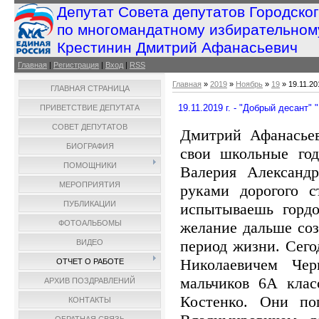
Депутат Совета депутатов Городско
по многомандатному избирательном
Крестинин Дмитрий Афанасьевич
Главная
|
Регистрация
|
Вход
|
RSS
Главная
»
2019
»
Ноябрь
»
19
» 19.11.20
ГЛАВНАЯ СТРАНИЦА
19.11.2019 г. - "Добрый десант"
ПРИВЕТСТВИЕ ДЕПУТАТА
СОВЕТ ДЕПУТАТОВ
Дмитрий Афанасьев
БИОГРАФИЯ
свои школьные год
ПОМОЩНИКИ
Валерия Александр
МЕРОПРИЯТИЯ
руками дорогого с
ПУБЛИКАЦИИ
испытываешь гордо
желание дальше соз
ФОТОАЛЬБОМЫ
период жизни. Сег
ВИДЕО
Николаевичем Че
ОТЧЕТ О РАБОТЕ
мальчиков 6А клас
АРХИВ ПОЗДРАВЛЕНИЙ
Костенко. Они по
КОНТАКТЫ