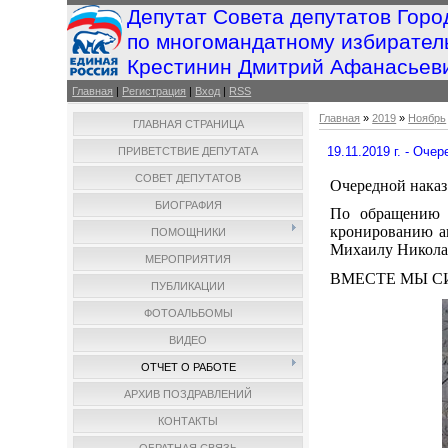
Депутат Совета депутатов Горо
по многомандатному избирател
Крестинин Дмитрий Афанасьев
Главная
|
Регистрация
|
Вход
|
RSS
Главная
»
2019
»
Ноябрь
ГЛАВНАЯ СТРАНИЦА
19.11.2019 г. - Оче
ПРИВЕТСТВИЕ ДЕПУТАТА
СОВЕТ ДЕПУТАТОВ
Очередной наказ
БИОГРАФИЯ
По обращению 
кронированию а
ПОМОЩНИКИ
Михаилу Николаев
МЕРОПРИЯТИЯ
ВМЕСТЕ МЫ С
ПУБЛИКАЦИИ
ФОТОАЛЬБОМЫ
ВИДЕО
ОТЧЕТ О РАБОТЕ
АРХИВ ПОЗДРАВЛЕНИЙ
КОНТАКТЫ