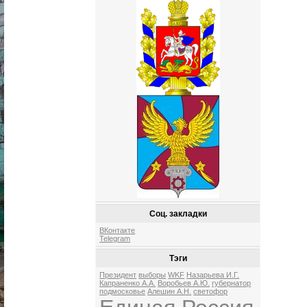
Соц. закладки
ВКонтакте
Telegram
Тэги
Президент
выборы
WKF
Назарьева И.Г.
Капраненко А.А.
Воробьев А.Ю.
губернатор
подмосковье
Алешин А.Н.
светофор