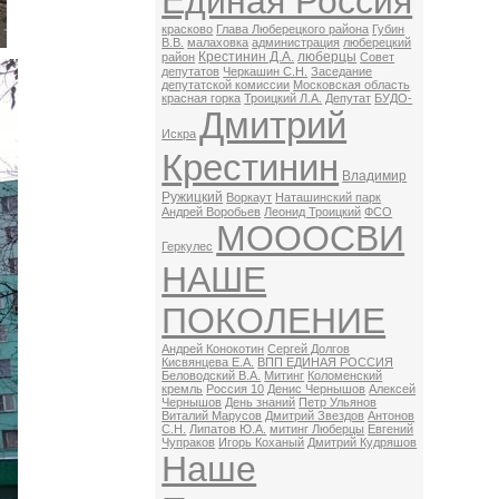
Единая Россия
красково
Глава Люберецкого района
Губин
В.В.
малаховка
администрация
люберецкий
Крестинин Д.А.
люберцы
район
Совет
депутатов
Черкашин С.Н.
Заседание
депутатской комиссии
Московская область
красная горка
Троицкий Л.А.
Депутат
БУДО-
Дмитрий
Искра
Крестинин
Владимир
Ружицкий
Воркаут
Наташинский парк
Андрей Воробьев
Леонид Троицкий
ФСО
МОООСВИ
Геркулес
НАШЕ
ПОКОЛЕНИЕ
Андрей Конокотин
Сергей Долгов
Кисвянцева Е.А.
ВПП ЕДИНАЯ РОССИЯ
Беловодский В.А.
Митинг
Коломенский
кремль
Россия 10
Денис Чернышов
Алексей
Чернышов
День знаний
Петр Ульянов
Виталий Марусов
Дмитрий Звездов
Антонов
С.Н.
Липатов Ю.А.
митинг Люберцы
Евгений
Чупраков
Игорь Коханый
Дмитрий Кудряшов
Наше