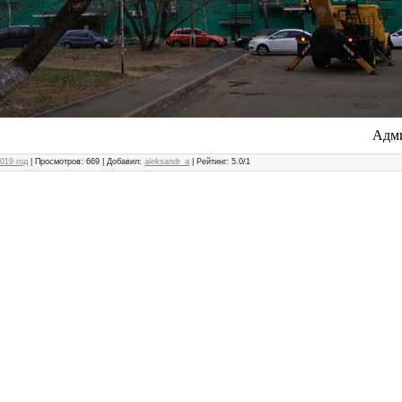
Адми
019 год
|
Просмотров
: 669 |
Добавил
:
aleksandr_a
|
Рейтинг
:
5.0
/
1