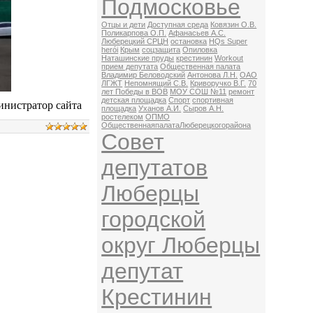
Подмосковье
Отцы и дети
Доступная среда
Ковязин О.В.
Поликарпова О.П.
Афанасьев А.С.
Люберецкий СРЦН
остановка
HQs Super
herói
Крым
соцзащита
Опиловка
Наташинские пруды
крестинин
Workout
прием депутата
Общественная палата
Владимир Беловодский
Антонова Л.Н.
ОАО
ЛГЖТ
Непомнящий С.В.
Криворучко В.Г.
70
лет Победы в ВОВ
МОУ СОШ №11
ремонт
детская площадка
Спорт
спортивная
нистратор сайта
площадка
Уханов А.И.
Сыров А.Н.
ростелеком
ОПМО
ОбщественнаяпалатаЛюберецкогорайона
Совет
депутатов
Люберцы
городской
округ Люберцы
депутат
Крестинин