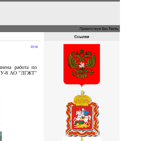
Приветствую Вас
Гость
Ссылки
20:04
нена работа по
ЖЭУ-8 АО "ЛГЖТ"