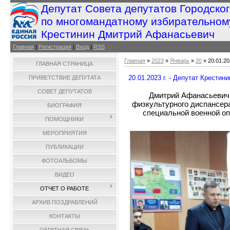
Депутат Совета депутатов Городско
по многомандатному избирательном
Крестинин Дмитрий Афанасьевич
Главная
|
Регистрация
|
Вход
|
RSS
Главная
»
2023
»
Январь
»
20
» 20.01.20
ГЛАВНАЯ СТРАНИЦА
20.01.2023 г. - Депутат Крести
ПРИВЕТСТВИЕ ДЕПУТАТА
СОВЕТ ДЕПУТАТОВ
Дмитрий Афанасьевич 
физкультурного диспансер
БИОГРАФИЯ
специальной военной оп
ПОМОЩНИКИ
МЕРОПРИЯТИЯ
ПУБЛИКАЦИИ
ФОТОАЛЬБОМЫ
ВИДЕО
ОТЧЕТ О РАБОТЕ
АРХИВ ПОЗДРАВЛЕНИЙ
КОНТАКТЫ