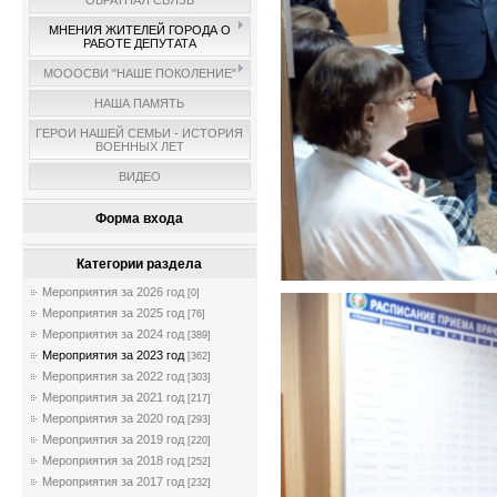
ОБРАТНАЯ СВЯЗЬ
МНЕНИЯ ЖИТЕЛЕЙ ГОРОДА О
РАБОТЕ ДЕПУТАТА
МОООСВИ "НАШЕ ПОКОЛЕНИЕ"
НАША ПАМЯТЬ
ГЕРОИ НАШЕЙ СЕМЬИ - ИСТОРИЯ
ВОЕННЫХ ЛЕТ
ВИДЕО
Форма входа
Категории раздела
Мероприятия за 2026 год
[0]
Мероприятия за 2025 год
[76]
Мероприятия за 2024 год
[389]
Мероприятия за 2023 год
[362]
Мероприятия за 2022 год
[303]
Мероприятия за 2021 год
[217]
Мероприятия за 2020 год
[293]
Мероприятия за 2019 год
[220]
Мероприятия за 2018 год
[252]
Мероприятия за 2017 год
[232]