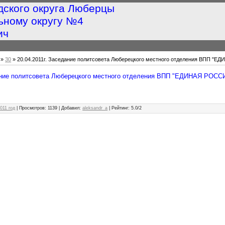
дского округа Люберцы
ьному округу №4
ич
»
30
» 20.04.2011г. Заседание политсовета Люберецкого местного отделения ВПП "
дание политсовета Люберецкого местного отделения ВПП "ЕДИНАЯ РОСС
011 год
|
Просмотров
: 1139 |
Добавил
:
aleksandr_a
|
Рейтинг
:
5.0
/
2