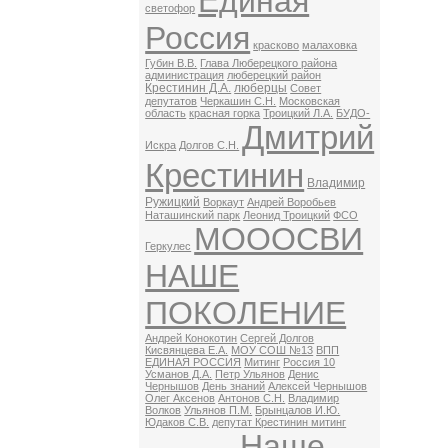
Единая
светофор
Россия
красково
малаховка
Губин В.В.
Глава Люберецкого района
администрация
люберецкий район
Крестинин Д.А.
люберцы
Совет
депутатов
Черкашин С.Н.
Московская
область
красная горка
Троицкий Л.А.
БУДО-
Дмитрий
Искра
Долгов С.Н.
Крестинин
Владимир
Ружицкий
Воркаут
Андрей Воробьев
Наташинский парк
Леонид Троицкий
ФСО
МОООСВИ
Геркулес
НАШЕ
ПОКОЛЕНИЕ
Андрей Конокотин
Сергей Долгов
Кисвянцева Е.А.
МОУ СОШ №13
ВПП
ЕДИНАЯ РОССИЯ
Митинг
Россия 10
Усманов Д.А.
Петр Ульянов
Денис
Чернышов
День знаний
Алексей Чернышов
Олег Аксенов
Антонов С.Н.
Владимир
Волков
Ульянов П.М.
Брынцалов И.Ю.
Юдаков С.В.
депутат Крестинин митинг
Наше