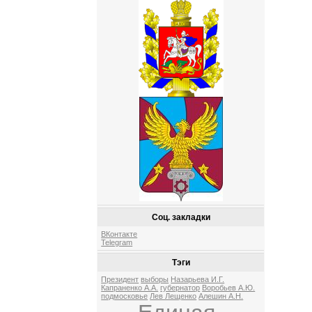
Соц. закладки
ВКонтакте
Telegram
Тэги
Президент
выборы
Назарьева И.Г.
Капраненко А.А.
губернатор
Воробьев А.Ю.
подмосковье
Лев Лещенко
Алешин А.Н.