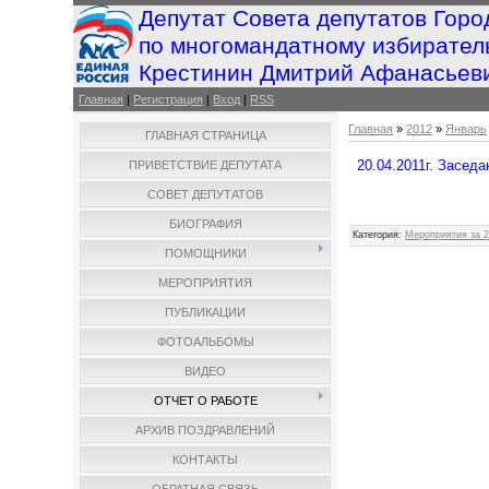
Депутат Совета депутатов Горо
по многомандатному избирател
Крестинин Дмитрий Афанасьев
Главная
|
Регистрация
|
Вход
|
RSS
Главная
»
2012
»
Январь
ГЛАВНАЯ СТРАНИЦА
20.04.2011г. Засе
ПРИВЕТСТВИЕ ДЕПУТАТА
СОВЕТ ДЕПУТАТОВ
БИОГРАФИЯ
Категория
:
Мероприятия за 2
ПОМОЩНИКИ
МЕРОПРИЯТИЯ
ПУБЛИКАЦИИ
ФОТОАЛЬБОМЫ
ВИДЕО
ОТЧЕТ О РАБОТЕ
АРХИВ ПОЗДРАВЛЕНИЙ
КОНТАКТЫ