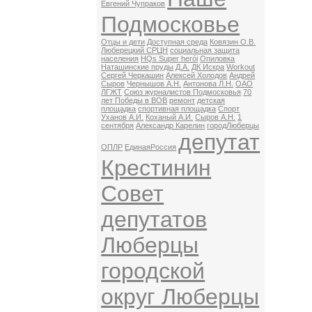
Евгений Чупраков
Подмосковье
Отцы и дети
Доступная среда
Ковязин О.В.
Люберецкий СРЦН
социальная защита
населения
HQs Super herói
Опиловка
Наташинские пруды
Д.А.
ДК Искра
Workout
Сергей Черкашин
Алексей Холодов
Андрей
Сыров
Чернышов А.Н.
Антонова Л.Н.
ОАО
ЛГЖТ
Союз журналистов Подмосковья
70
лет Победы в ВОВ
ремонт
детская
площадка
спортивная площадка
Спорт
Уханов А.И.
Коханый А.И.
Сыров А.Н.
1
сентября
Александр Карелин
городЛюберцы
депутат
ОПЛР
ЕдинаяРоссия
Крестинин
Совет
депутатов
Люберцы
городской
округ Люберцы