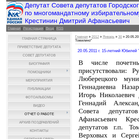
Депутат Совета депутатов Городско
по многомандатному избирательном
Крестинин Дмитрий Афанасьевич
Главная
|
Регистрация
|
Вход
|
RSS
Главная
»
2012
»
Январь
»
30
» 20.05.20
ГЛАВНАЯ СТРАНИЦА
Томилино"
ПРИВЕТСТВИЕ ДЕПУТАТА
20.05.2011 г. 15-летний Юбиле
СОВЕТ ДЕПУТАТОВ
В числе почетн
БИОГРАФИЯ
присутствовали: Р
ПОМОЩНИКИ
Люберецкого муни
МЕРОПРИЯТИЯ
Геннадиевна Назар
ПУБЛИКАЦИИ
Игорь Николаевич 
ФОТОАЛЬБОМЫ
Геннадий Алексан
ВИДЕО
Совета депутат
ОТЧЕТ О РАБОТЕ
Афанасьевич Кре
АРХИВ ПОЗДРАВЛЕНИЙ
депутатов г.п. Т
КОНТАКТЫ
Верховых и Серге