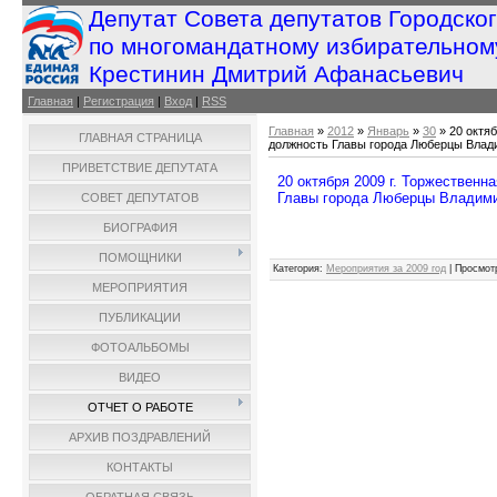
Депутат Совета депутатов Городско
по многомандатному избирательном
Крестинин Дмитрий Афанасьевич
Главная
|
Регистрация
|
Вход
|
RSS
Главная
»
2012
»
Январь
»
30
» 20 октя
ГЛАВНАЯ СТРАНИЦА
должность Главы города Люберцы Влад
ПРИВЕТСТВИЕ ДЕПУТАТА
20 октября 2009 г. Торжественн
Главы города Люберцы Владими
СОВЕТ ДЕПУТАТОВ
БИОГРАФИЯ
ПОМОЩНИКИ
Категория
:
Мероприятия за 2009 год
|
Просмот
МЕРОПРИЯТИЯ
ПУБЛИКАЦИИ
ФОТОАЛЬБОМЫ
ВИДЕО
ОТЧЕТ О РАБОТЕ
АРХИВ ПОЗДРАВЛЕНИЙ
КОНТАКТЫ