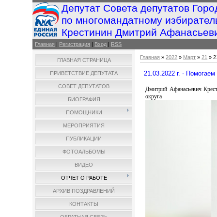
Депутат Совета депутатов Горо
по многомандатному избирател
Крестинин Дмитрий Афанасьев
Главная
|
Регистрация
|
Вход
|
RSS
Главная
»
2022
»
Март
»
21
» 2
ГЛАВНАЯ СТРАНИЦА
21.03.2022 г. - Помогаем
ПРИВЕТСТВИЕ ДЕПУТАТА
СОВЕТ ДЕПУТАТОВ
Дмитрий Афанасьевич Крест
округа
БИОГРАФИЯ
ПОМОЩНИКИ
МЕРОПРИЯТИЯ
ПУБЛИКАЦИИ
ФОТОАЛЬБОМЫ
ВИДЕО
ОТЧЕТ О РАБОТЕ
АРХИВ ПОЗДРАВЛЕНИЙ
КОНТАКТЫ