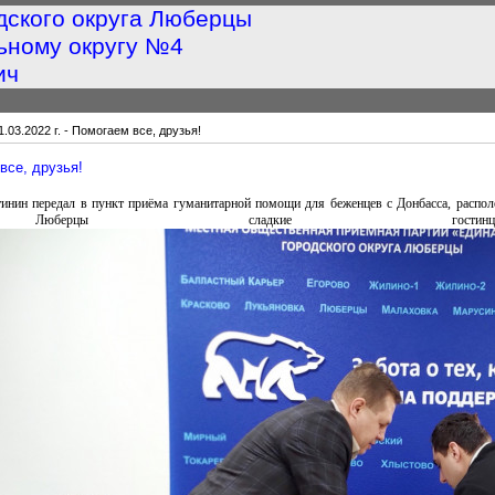
дского округа Люберцы
ьному округу №4
ич
1.03.2022 г. - Помогаем все, друзья!
 все, друзья!
инин передал в пункт приёма гуманитарной помощи для беженцев с Донбасса, распол
 Люберцы сладкие гос