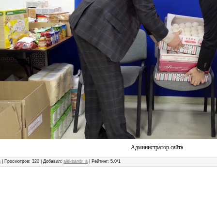
Администратор сайта
д
|
Просмотров
: 320 |
Добавил
:
aleksandr_a
|
Рейтинг
:
5.0
/
1