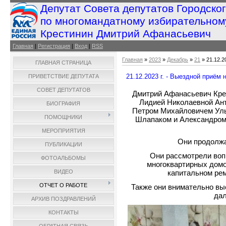
Депутат Совета депутатов Городско
по многомандатному избирательном
Крестинин Дмитрий Афанасьевич
Главная
|
Регистрация
|
Вход
|
RSS
Главная
»
2023
»
Декабрь
»
21
» 21.12.2
ГЛАВНАЯ СТРАНИЦА
21.12.2023 г. - Выездной приём 
ПРИВЕТСТВИЕ ДЕПУТАТА
СОВЕТ ДЕПУТАТОВ
Дмитрий Афанасьевич Кре
Лидией Николаевной Ан
БИОГРАФИЯ
Петром Михайловичем Ул
ПОМОЩНИКИ
Шлапаком и Александром
МЕРОПРИЯТИЯ
Они продолжа
ПУБЛИКАЦИИ
Они рассмотрели воп
ФОТОАЛЬБОМЫ
многоквартирных домо
капитальном рем
ВИДЕО
ОТЧЕТ О РАБОТЕ
Также они внимательно вы
дал
АРХИВ ПОЗДРАВЛЕНИЙ
КОНТАКТЫ