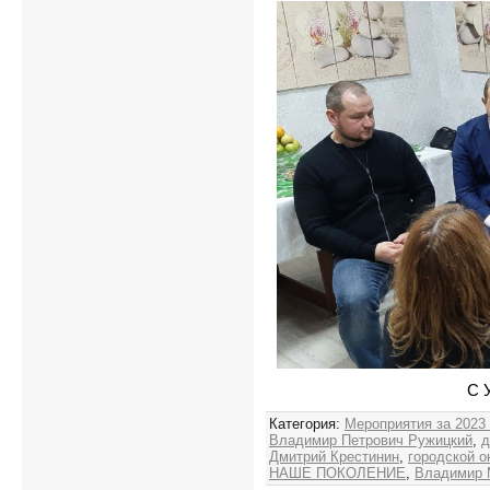
С 
Категория
:
Мероприятия за 2023
Владимир Петрович Ружицкий
,
д
Дмитрий Крестинин
,
городской 
НАШЕ ПОКОЛЕНИЕ
,
Владимир 