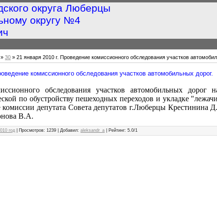
дского округа Люберцы
ьному округу №4
ич
»
30
» 21 января 2010 г. Проведение комиссионного обследования участков автомобил
Проведение комиссионного обследования участков автомобильных дорог.
иссионного обследования участков автомобильных дорог н
ской по обустройству пешеходных переходов и укладке "лежач
е комиссии депутата Совета депутатов г.Люберцы Крестинина Д.
нова В.А.
010 год
|
Просмотров
: 1239 |
Добавил
:
aleksandr_a
|
Рейтинг
:
5.0
/
1