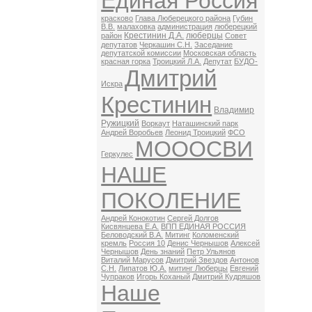
Единая Россия
красково
Глава Люберецкого района
Губин
В.В.
малаховка
администрация
люберецкий
Крестинин Д.А.
люберцы
район
Совет
депутатов
Черкашин С.Н.
Заседание
депутатской комиссии
Московская область
красная горка
Троицкий Л.А.
Депутат
БУДО-
Дмитрий
Искра
Крестинин
Владимир
Ружицкий
Воркаут
Наташинский парк
Андрей Воробьев
Леонид Троицкий
ФСО
МОООСВИ
Геркулес
НАШЕ
ПОКОЛЕНИЕ
Андрей Конокотин
Сергей Долгов
Кисвянцева Е.А.
ВПП ЕДИНАЯ РОССИЯ
Беловодский В.А.
Митинг
Коломенский
кремль
Россия 10
Денис Чернышов
Алексей
Чернышов
День знаний
Петр Ульянов
Виталий Марусов
Дмитрий Звездов
Антонов
С.Н.
Липатов Ю.А.
митинг Люберцы
Евгений
Чупраков
Игорь Коханый
Дмитрий Кудряшов
Наше