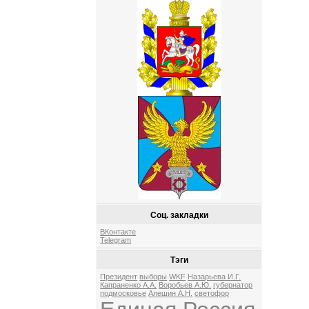
Соц. закладки
ВКонтакте
Telegram
Тэги
Президент
выборы
WKF
Назарьева И.Г.
Капраненко А.А.
Воробьев А.Ю.
губернатор
подмосковье
Алешин А.Н.
светофор