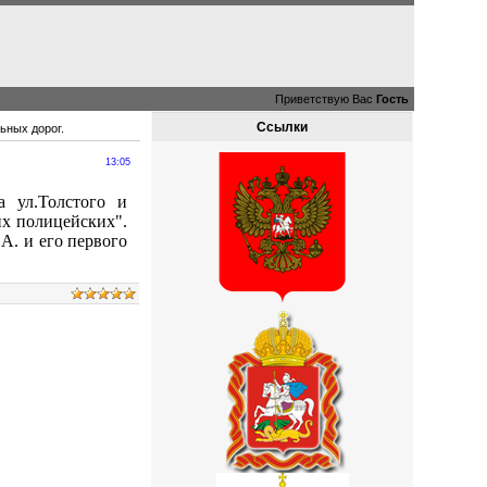
Приветствую Вас
Гость
Ссылки
ьных дорог.
13:05
а ул.Толстого и
их полицейских".
А. и его первого