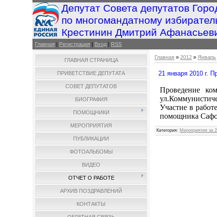
Депутат Совета депутатов Горо
по многомандатному избирател
Крестинин Дмитрий Афанасьев
Главная
|
Регистрация
|
Вход
|
RSS
Главная
»
2012
»
Январь
ГЛАВНАЯ СТРАНИЦА
21 января 2010 г. 
ПРИВЕТСТВИЕ ДЕПУТАТА
СОВЕТ ДЕПУТАТОВ
Проведение ком
ул.Коммунистиче
БИОГРАФИЯ
Участие в работ
ПОМОЩНИКИ
помощника Сафо
МЕРОПРИЯТИЯ
Категория
:
Мероприятия за 2
ПУБЛИКАЦИИ
ФОТОАЛЬБОМЫ
ВИДЕО
ОТЧЕТ О РАБОТЕ
АРХИВ ПОЗДРАВЛЕНИЙ
КОНТАКТЫ