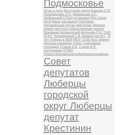
Подмосковье
Отцы и дети
Доступная среда
Ковязин О.В.
Поликарпова О.П.
Афанасьев А.С.
Люберецкий СРЦН
остановка
HQs Super
herói
Крым
соцзащита
Опиловка
Наташинские пруды
крестинин
Workout
прием депутата
Общественная палата
Владимир Беловодский
Антонова Л.Н.
ОАО
ЛГЖТ
Непомнящий С.В.
Криворучко В.Г.
70
лет Победы в ВОВ
МОУ СОШ №11
ремонт
детская площадка
Спорт
спортивная
площадка
Уханов А.И.
Сыров А.Н.
ростелеком
ОПМО
ОбщественнаяпалатаЛюберецкогорайона
Совет
депутатов
Люберцы
городской
округ Люберцы
депутат
Крестинин