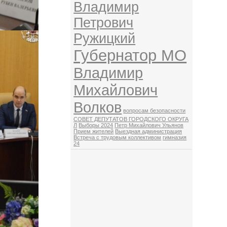
Владимир
Петрович
Ружицкий
Губернатор МО
Владимир
Михайлович
Волков
вопросам безопасности
СОВЕТ ДЕПУТАТОВ ГОРОДСКОГО ОКРУГА
Л
Выборы 2024
Петр Михайлович Ульянов
Прием жителей
Выездная администрация
Встреча с трудовым коллективом
гимназия
24