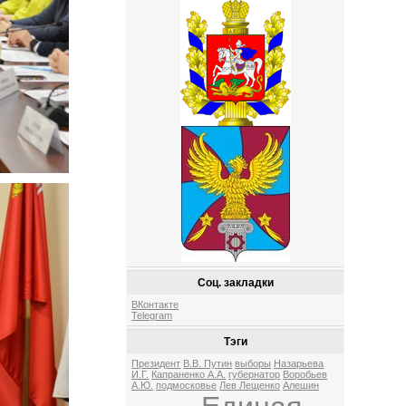
Соц. закладки
ВКонтакте
Telegram
Тэги
Президент
В.В. Путин
выборы
Назарьева
И.Г.
Капраненко А.А.
губернатор
Воробьев
А.Ю.
подмосковье
Лев Лещенко
Алешин