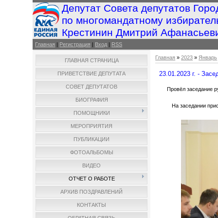
Депутат Совета депутатов Горо
по многомандатному избирател
Крестинин Дмитрий Афанасьев
Главная
|
Регистрация
|
Вход
|
RSS
Главная
»
2023
»
Январь
ГЛАВНАЯ СТРАНИЦА
23.01.2023 г. - Зас
ПРИВЕТСТВИЕ ДЕПУТАТА
СОВЕТ ДЕПУТАТОВ
Провёл заседание р
БИОГРАФИЯ
На заседании при
ПОМОЩНИКИ
МЕРОПРИЯТИЯ
ПУБЛИКАЦИИ
ФОТОАЛЬБОМЫ
ВИДЕО
ОТЧЕТ О РАБОТЕ
АРХИВ ПОЗДРАВЛЕНИЙ
КОНТАКТЫ