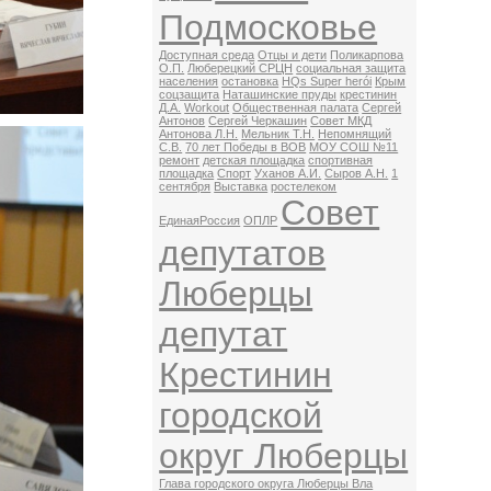
Подмосковье
Доступная среда
Отцы и дети
Поликарпова
О.П.
Люберецкий СРЦН
социальная защита
населения
остановка
HQs Super herói
Крым
соцзащита
Наташинские пруды
крестинин
Д.А.
Workout
Общественная палата
Сергей
Антонов
Сергей Черкашин
Совет МКД
Антонова Л.Н.
Мельник Т.Н.
Непомнящий
С.В.
70 лет Победы в ВОВ
МОУ СОШ №11
ремонт
детская площадка
спортивная
площадка
Спорт
Уханов А.И.
Сыров А.Н.
1
сентября
Выставка
ростелеком
Совет
ЕдинаяРоссия
ОПЛР
депутатов
Люберцы
депутат
Крестинин
городской
округ Люберцы
Глава городского округа Люберцы Вла