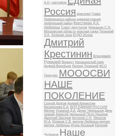
Единая
А.Н.
светофор
Россия
красково
Глава
Люберецкого района
администрация
Крестинин Д.А.
люберецкий район
люберцы
Совет депутатов
Черкашин С.Н.
Московская область
красная горка
Троицкий
Л.А.
Зеленая зона
БУДО-Искра
Дмитрий
Крестинин
Владимир
Ружицкий
Воркаут
Наташинский парк
Андрей Воробьев
Леонид Троицкий
ФСО
МОООСВИ
Геркулес
НАШЕ
ПОКОЛЕНИЕ
Сергей Долгов
Андрей Конокотин
Кисвянцева Е.А.
ВПП ЕДИНАЯ РОССИЯ
Митинг
Усманов Д.А.
Денис Чернышов
День
знаний
Алексей Чернышов
Петр Ульянов
Дмитрий Звездов
Антонов С.Н.
Липатов
Ю.А.
Юдаков С.В.
жители Люберцы митинг
митинг Люберцы
Игорь Коханый
Евгений
Наше
Чупраков