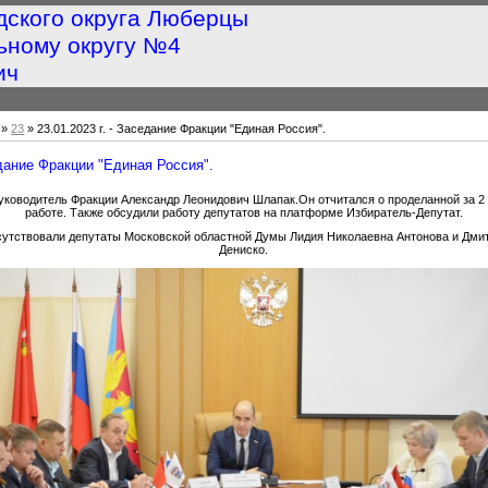
дского округа Люберцы
ьному округу №4
ич
»
23
» 23.01.2023 г. - Заседание Фракции "Единая Россия".
едание Фракции "Единая Россия".
уководитель Фракции Александр Леонидович Шлапак.Он отчитался о проделанной за 2 
работе. Также обсудили работу депутатов на платформе Избиратель-Депутат.
сутствовали депутаты Московской областной Думы Лидия Николаевна Антонова и Дми
Дениско.