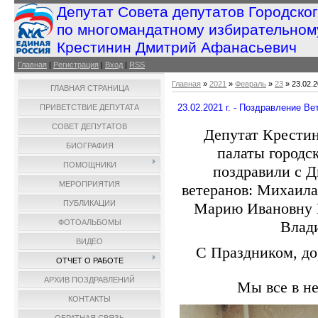
Депутат Совета депутатов Городско
по многомандатному избирательном
Крестинин Дмитрий Афанасьевич
Главная
|
Регистрация
|
Вход
|
RSS
Главная
»
2021
»
Февраль
»
23
» 23.02.
ГЛАВНАЯ СТРАНИЦА
23.02.2021 г. - Поздравление В
ПРИВЕТСТВИЕ ДЕПУТАТА
СОВЕТ ДЕПУТАТОВ
Депутат Крести
БИОГРАФИЯ
палаты городс
ПОМОЩНИКИ
поздравили с 
МЕРОПРИЯТИЯ
ветеранов: Михаил
ПУБЛИКАЦИИ
Марию Ивановну Г
Влад
ФОТОАЛЬБОМЫ
ВИДЕО
С Праздником, до
ОТЧЕТ О РАБОТЕ
АРХИВ ПОЗДРАВЛЕНИЙ
Мы все в не
КОНТАКТЫ