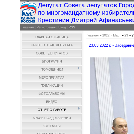
Депутат Совета депутатов Горо
по многомандатному избирател
Крестинин Дмитрий Афанасьев
Главная
|
Регистрация
|
Вход
|
RSS
Главная
»
2022
»
Март
»
23
» 2
ГЛАВНАЯ СТРАНИЦА
23.03.2022 г. - Заседан
ПРИВЕТСТВИЕ ДЕПУТАТА
СОВЕТ ДЕПУТАТОВ
БИОГРАФИЯ
ПОМОЩНИКИ
МЕРОПРИЯТИЯ
ПУБЛИКАЦИИ
ФОТОАЛЬБОМЫ
ВИДЕО
ОТЧЕТ О РАБОТЕ
АРХИВ ПОЗДРАВЛЕНИЙ
КОНТАКТЫ