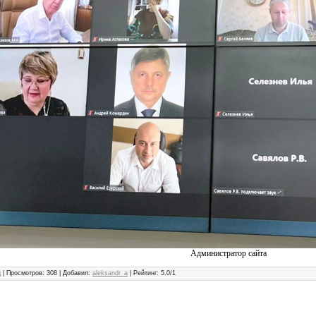
Администратор сайта
д
|
Просмотров
: 308 |
Добавил
:
aleksandr_a
|
Рейтинг
:
5.0
/
1