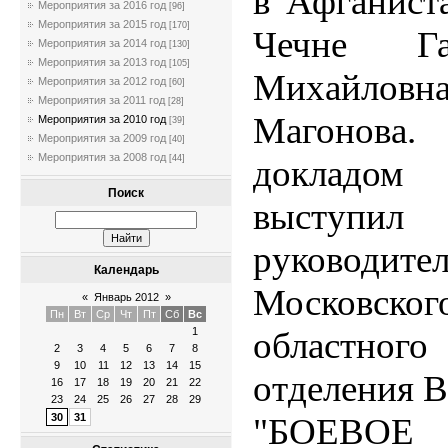
в Афганист
Мероприятия за 2016 год
[96]
Мероприятия за 2015 год
[170]
Чечне Га
Мероприятия за 2014 год
[130]
Мероприятия за 2013 год
[105]
Михайловн
Мероприятия за 2012 год
[60]
Мероприятия за 2011 год
[28]
Магонов
Мероприятия за 2010 год
[39]
Мероприятия за 2009 год
[40]
Мероприятия за 2008 год
докладом
[44]
Поиск
выступил
руководите
Календарь
Московског
«
Январь 2012
»
Пн
Вт
Ср
Чт
Пт
Сб
Вс
областного
1
2
3
4
5
6
7
8
9
10
11
12
13
14
15
отделения
16
17
18
19
20
21
22
23
24
25
26
27
28
29
"БОЕВОЕ
30
31