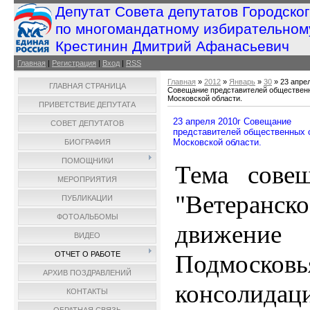
Депутат Совета депутатов Городско
по многомандатному избирательном
Крестинин Дмитрий Афанасьевич
Главная
|
Регистрация
|
Вход
|
RSS
Главная
»
2012
»
Январь
»
30
» 23 апре
ГЛАВНАЯ СТРАНИЦА
Совещание представителей обществен
Московской области.
ПРИВЕТСТВИЕ ДЕПУТАТА
23 апреля 2010г Совещание
СОВЕТ ДЕПУТАТОВ
представителей общественных 
Московской области.
БИОГРАФИЯ
ПОМОЩНИКИ
Тема сове
МЕРОПРИЯТИЯ
"Ветеранско
ПУБЛИКАЦИИ
ФОТОАЛЬБОМЫ
движение
ВИДЕО
Подмосковь
ОТЧЕТ О РАБОТЕ
АРХИВ ПОЗДРАВЛЕНИЙ
консолида
КОНТАКТЫ