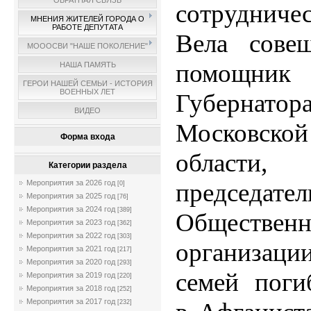
ОБРАТНАЯ СВЯЗЬ
сотрудничес
МНЕНИЯ ЖИТЕЛЕЙ ГОРОДА О
РАБОТЕ ДЕПУТАТА
Вела сове
МОООСВИ "НАШЕ ПОКОЛЕНИЕ"
помощник
НАША ПАМЯТЬ
ГЕРОИ НАШЕЙ СЕМЬИ - ИСТОРИЯ
ВОЕННЫХ ЛЕТ
Губернатор
ВИДЕО
Московской
Форма входа
области,
Категории раздела
председател
Мероприятия за 2026 год
[0]
Мероприятия за 2025 год
[76]
Мероприятия за 2024 год
[389]
Обществен
Мероприятия за 2023 год
[362]
Мероприятия за 2022 год
[303]
организаци
Мероприятия за 2021 год
[217]
Мероприятия за 2020 год
[293]
семей пог
Мероприятия за 2019 год
[220]
Мероприятия за 2018 год
[252]
Мероприятия за 2017 год
[232]