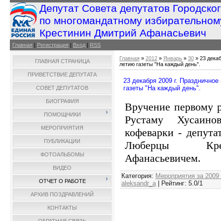
Депутат Совета депутатов Городско
по многомандатному избирательном
Крестинин Дмитрий Афанасьевич
Главная
|
Регистрация
|
Вход
|
RSS
Главная
»
2012
»
Январь
»
30
» 23 дека
ГЛАВНАЯ СТРАНИЦА
летию газеты "На каждый день".
ПРИВЕТСТВИЕ ДЕПУТАТА
23 декабря 2009 г. Празднично
газеты "На каждый день".
СОВЕТ ДЕПУТАТОВ
БИОГРАФИЯ
Вручение первому р
ПОМОЩНИКИ
Рустаму Хусаино
МЕРОПРИЯТИЯ
кофеварки - депута
ПУБЛИКАЦИИ
Люберцы Кре
ФОТОАЛЬБОМЫ
Афанасьевичем.
ВИДЕО
Категория
:
Мероприятия за 2009
ОТЧЕТ О РАБОТЕ
aleksandr_a
|
Рейтинг
:
5.0
/
1
АРХИВ ПОЗДРАВЛЕНИЙ
КОНТАКТЫ